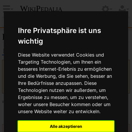
WikiPedalia
Ihre Privatsphäre ist uns
B Kettenblatt
wichtig
Diese Website verwendet Cookies und
Targeting Technologien, um Ihnen ein
Version vom 19. Juli 2017, 07:55 Uhr von
Bikegeissel
(
Diskussion
besseres Internet-Erlebnis zu ermöglichen
|
Beiträge
)
(Kategorie in Vorloage)
und die Werbung, die Sie sehen, besser an
(
Unterschied
)
← Nächstältere Version
| Aktuelle Version
Ihre Bedürfnisse anzupassen. Diese
(Unterschied) | Nächstjüngere Version → (Unterschied)
Technologien nutzen wir außerdem, um
Ergebnisse zu messen, um zu verstehen,
Weiterleitung
woher unsere Besucher kommen oder um
unsere Website weiter zu entwickeln.
Weiterleitung nach:
Typ A Kettenblatt
Alle akzeptieren
Weitere interessante Artikel zum Thema