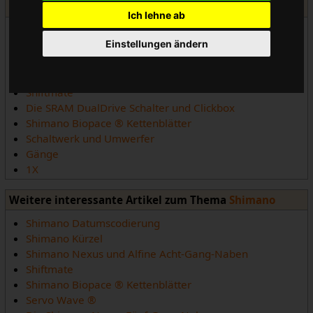
Kettenschaltung
Ich lehne ab
Ritzelabstände (Tabelle)
Einstellungen ändern
Grunderneuerung von Schraubkranzfreiläufen
Schaltauge
Jtek
Shiftmate
Die SRAM DualDrive Schalter und Clickbox
Shimano Biopace ® Kettenblätter
Schaltwerk und Umwerfer
Gänge
1X
Weitere interessante Artikel zum Thema
Shimano
Shimano Datumscodierung
Shimano Kürzel
Shimano Nexus und Alfine Acht-Gang-Naben
Shiftmate
Shimano Biopace ® Kettenblätter
Servo Wave ®