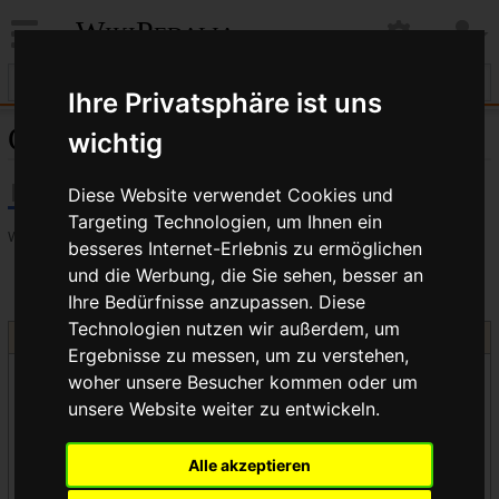
WikiPedalia
Ihre Privatsphäre ist uns
ChroMoly
wichtig
Diese Website verwendet Cookies und
Targeting Technologien, um Ihnen ein
Weiterleitung
besseres Internet-Erlebnis zu ermöglichen
und die Werbung, die Sie sehen, besser an
Weiterleitung nach:
4130
Ihre Bedürfnisse anzupassen. Diese
Technologien nutzen wir außerdem, um
Weitere interessante Artikel zum Thema
Rahmen
Ergebnisse zu messen, um zu verstehen,
Sattelstützenmaße
woher unsere Besucher kommen oder um
Wiederbelebung eine Raleigh-Twenty
unsere Website weiter zu entwickeln.
Nabenbreiten (Tabelle)
Federgabelgeometrie
Alle akzeptieren
Schaltauge
Rahmengröße