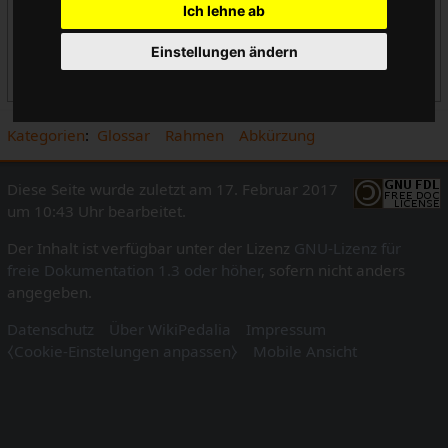
Ich lehne ab
Cannondale
Rahmen- und Nabenbreiten
Einstellungen ändern
Ishiwata
Tange
Kategorien
:
Glossar
Rahmen
Abkürzung
Diese Seite wurde zuletzt am 17. Februar 2017
um 10:43 Uhr bearbeitet.
Der Inhalt ist verfügbar unter der Lizenz
GNU-Lizenz für
freie Dokumentation 1.3 oder höher
, sofern nicht anders
angegeben.
Datenschutz
Über WikiPedalia
Impressum
⧼Cookie-Einstelungen anpassen⧽
Mobile Ansicht