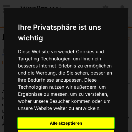
WikiPedalia
Ihre Privatsphäre ist uns
Derny: Versionsgeschichte
wichtig
Hilfe
Diese Website verwendet Cookies und
Targeting Technologien, um Ihnen ein
Logbücher dieser Seite anzeigen
besseres Internet-Erlebnis zu ermöglichen
und die Werbung, die Sie sehen, besser an
Versionen filtern
Ihre Bedürfnisse anzupassen. Diese
Technologien nutzen wir außerdem, um
Auswahl des Versionsunterschieds: Markiere die
Ergebnisse zu messen, um zu verstehen,
Radiobuttons der zu vergleichenden Versionen und drücke
woher unsere Besucher kommen oder um
die Eingabetaste oder die Schaltfläche am unteren Rand.
unsere Website weiter zu entwickeln.
Legende:
(Aktuell)
= Unterschied zur aktuellen Version,
(Vorherige)
= Unterschied zur vorherigen Version,
K
= Kleine
Alle akzeptieren
Änderung