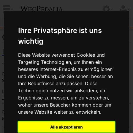
WikiPedalia
Ihre Privatsphäre ist uns
Quelltext der Seite Drop Bolt
wichtig
Diese Website verwendet Cookies und
Targeting Technologien, um Ihnen ein
←
Drop Bolt
besseres Internet-Erlebnis zu ermöglichen
Du bist aus dem folgenden Grund nicht berechtigt, diese
und die Werbung, die Sie sehen, besser an
Seite zu bearbeiten:
Ihre Bedürfnisse anzupassen. Diese
Technologien nutzen wir außerdem, um
Diese Aktion ist auf Benutzer beschränkt, die der Gruppe
„
Benutzer
“ angehören.
Ergebnisse zu messen, um zu verstehen,
woher unsere Besucher kommen oder um
Du kannst den Quelltext dieser Seite betrachten und
unsere Website weiter zu entwickeln.
kopieren.
Alle akzeptieren