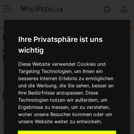
WikiPedalia
Informationen zu
Ihre Privatsphäre ist uns
Hilfe
„Fahrradcomputer
wichtig
Einstellungsgruppe A“
Diese Website verwendet Cookies und
Targeting Technologien, um Ihnen ein
besseres Internet-Erlebnis zu ermöglichen
und die Werbung, die Sie sehen, besser an
Ihre Bedürfnisse anzupassen. Diese
Basisinformationen
Technologien nutzen wir außerdem, um
Ergebnisse zu messen, um zu verstehen,
Anzeigetitel
Fahrradcomputer
woher unsere Besucher kommen oder um
Einstellungsgruppe A
unsere Website weiter zu entwickeln.
Standardsortierschlüssel
Fahrradcomputer