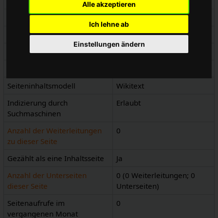
Einstellungsgruppe A
Alle akzeptieren
Seitenlänge (in Bytes)
1.393
Ich lehne ab
Namensraumkennnummer
0
Einstellungen ändern
Seitenkennnummer
4046
Seiteninhaltssprache
de - Deutsch
Seiteninhaltsmodell
Wikitext
Indizierung durch
Erlaubt
Suchmaschinen
Anzahl der Weiterleitungen
0
zu dieser Seite
Gezählt als eine Inhaltsseite
Ja
Anzahl der Unterseiten
0 (0 Weiterleitungen; 0
dieser Seite
Unterseiten)
Seitenaufrufe im
0
vergangenen Monat