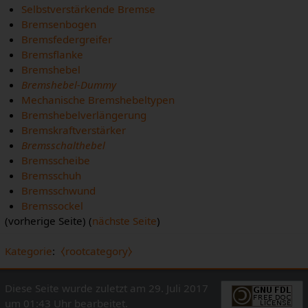
Selbstverstärkende Bremse
Bremsenbogen
Bremsfedergreifer
Bremsflanke
Bremshebel
Bremshebel-Dummy
Mechanische Bremshebeltypen
Bremshebelverlängerung
Bremskraftverstärker
Bremsschalthebel
Bremsscheibe
Bremsschuh
Bremsschwund
Bremssockel
(vorherige Seite) (
nächste Seite
)
Kategorie
:
⧼rootcategory⧽
Diese Seite wurde zuletzt am 29. Juli 2017
um 01:43 Uhr bearbeitet.