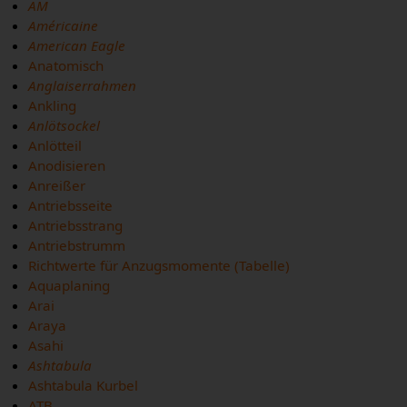
AM
Américaine
American Eagle
Anatomisch
Anglaiserrahmen
Ankling
Anlötsockel
Anlötteil
Anodisieren
Anreißer
Antriebsseite
Antriebsstrang
Antriebstrumm
Richtwerte für Anzugsmomente (Tabelle)
Aquaplaning
Arai
Araya
Asahi
Ashtabula
Ashtabula Kurbel
ATB