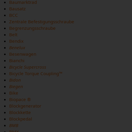
Baumarktrad
Bausatz
BCC
Zentrale Befestigungsschraube
Begrenzungsschraube
Belt
Bendix
Benelux
Besenwagen
Bianchi
Bicycle Supercross
Bicycle Torque Coupling™
Bidon
Biegen
Bike
Biopace ®
Blockgenerator
Blockkette
Blockpedal
BMB
BMX