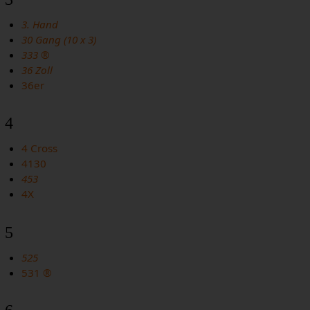
3. Hand
30 Gang (10 x 3)
333 ®
36 Zoll
36er
4
4 Cross
4130
453
4X
5
525
531 ®