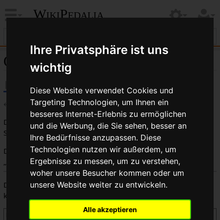
WikiPedalia
Ihre Privatsphäre ist uns
Quelltext der Seite Mitte
wichtig
Diese Website verwendet Cookies und
Targeting Technologien, um Ihnen ein
←
Mitte
besseres Internet-Erlebnis zu ermöglichen
Du bist aus dem folgenden Grund nicht berechtigt, diese
und die Werbung, die Sie sehen, besser an
Seite zu bearbeiten:
Ihre Bedürfnisse anzupassen. Diese
Technologien nutzen wir außerdem, um
Diese Aktion ist auf Benutzer beschränkt, die der Gruppe
Ergebnisse zu messen, um zu verstehen,
„
Benutzer
“ angehören.
woher unsere Besucher kommen oder um
Du kannst den Quelltext dieser Seite betrachten und
unsere Website weiter zu entwickeln.
kopieren.
Alle akzeptieren