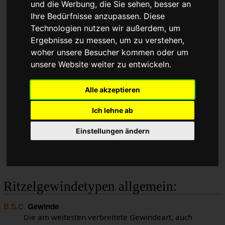
und die Werbung, die Sie sehen, besser an
2
Konterring/Lockring-Gewinde bei Bahn/Fixed-
Ihre Bedürfnisse anzupassen. Diese
Naben
Technologien nutzen wir außerdem, um
3
Freilaufritzel
Ergebnisse zu messen, um zu verstehen,
4
Schraubkranznaben und Singlespeed-
Gewindenaben ohne Kontergewinde
woher unsere Besucher kommen oder um
5
Starre Ritzel, Bahnritzel
unsere Website weiter zu entwickeln.
6
Starre Naben, Bahnnaben
7
Kompatiblität und Probleme:
Alle akzeptieren
7.1
Freilaufritzel
7.2
Starre Ritzel
Ich lehne ab
8
Offene Fragen
9
Siehe auch
Einstellungen ändern
10
Quelle
Ritzelgewindetypen allgemein:
B.S.C.
Gewinde
Die am weitesten verbreitete Gewindeart, auch