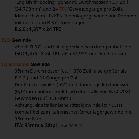
"English threading" genannt. Durchmesser 1,37 Zoll
(34,798mm) und 24
TPI
(Gewindegänge pro Zoll).
Identisch zum LINKEN Innenlagergewinde von Rahmen
mit normalem B.S.C. Innenlager.
B.S.C.: 1,37" x 24 TPI
ISO
Gewinde
Ähnelt B.S.C. und soll eigentlich dazu kompatibel sein.
ISO: 1,375" x 24 TPI
, also 34,925mm Durchmesser.
Italienisches
Gewinde
35mm Durchmesser (ca. 1,378 Zoll, also größer als
B.S.C.) und 24 Gänge pro Zoll.
Der Flankenwinkel (55°) und Rundungsdurchmesser
(0,14mm) unterscheidet sich ebenfalls von B.S.C./ISO
Gewinden (60°, 0,17mm)!
Achtung, das italienische Ritzelgewinde ist NICHT
kompatibel zum italienischen Innenlagergewinde mit
36mm*24tpi.
ITA: 35mm x 24tpi
bzw. 35*24