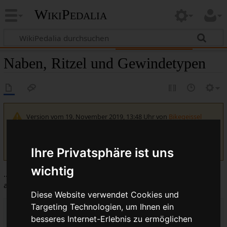
WikiPedalia
Naben, Ritzel und Gewindetypen
Version vom 19. November 2019, 13:48 Uhr von
Bikegeissel
(
Diskussion
|
Beiträge
)
(
→
Quelle
:
2009)
(
Unterschied
)
← Nächstältere Version
| Aktuelle Version
(Unterschied) | Nächstjüngere Version → (Unterschied)
Ihre Privatsphäre ist uns
wichtig
...Naben, Ritzel, Gewindetypen oder... welches Ritzel passt
auf welche Nabe?
Diese Website verwendet Cookies und
Targeting Technologien, um Ihnen ein
Inhaltsverzeichnis
besseres Internet-Erlebnis zu ermöglichen
1
Ritzelgewindetypen allgemein: