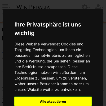
WikiPedalia
Ihre Privatsphäre ist uns
Quelltext der Seite Nabenbreiten
wichtig
(Tabelle)
Diese Website verwendet Cookies und
Targeting Technologien, um Ihnen ein
besseres Internet-Erlebnis zu ermöglichen
←
Nabenbreiten (Tabelle)
und die Werbung, die Sie sehen, besser an
Du bist aus dem folgenden Grund nicht berechtigt, diese
Ihre Bedürfnisse anzupassen. Diese
Seite zu bearbeiten:
Technologien nutzen wir außerdem, um
Ergebnisse zu messen, um zu verstehen,
Diese Aktion ist auf Benutzer beschränkt, die der Gruppe
woher unsere Besucher kommen oder um
„
Benutzer
“ angehören.
unsere Website weiter zu entwickeln.
Du kannst den Quelltext dieser Seite betrachten und
Alle akzeptieren
kopieren.