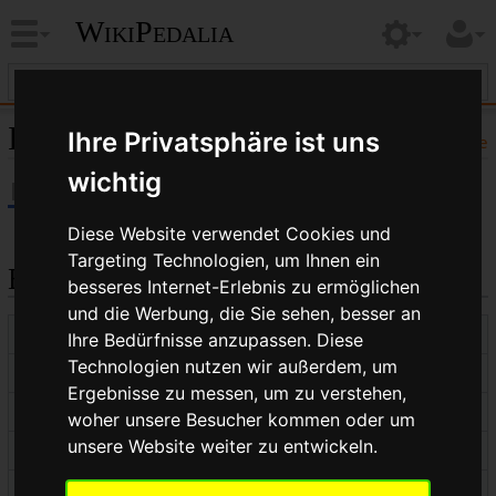
WikiPedalia
Informationen zu „Simplex“
Ihre Privatsphäre ist uns
Hilfe
wichtig
Diese Website verwendet Cookies und
Targeting Technologien, um Ihnen ein
Basisinformationen
besseres Internet-Erlebnis zu ermöglichen
und die Werbung, die Sie sehen, besser an
Anzeigetitel
Simplex
Ihre Bedürfnisse anzupassen. Diese
Technologien nutzen wir außerdem, um
Standardsortierschlüssel
Simplex
Ergebnisse zu messen, um zu verstehen,
Seitenlänge (in Bytes)
572
woher unsere Besucher kommen oder um
unsere Website weiter zu entwickeln.
Namensraumkennnummer
0
Seitenkennnummer
2851