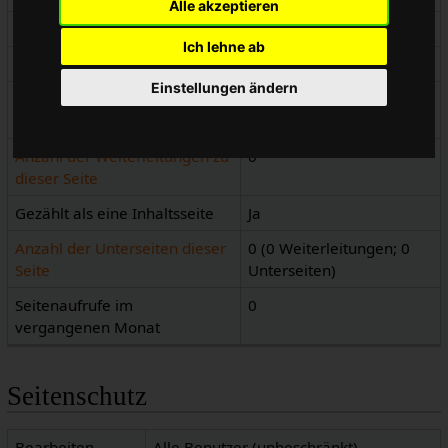
Alle akzeptieren
Seiteninhaltssprache
de - Deutsch
Ich lehne ab
Seiteninhaltsmodell
Wikitext
Einstellungen ändern
Indizierung durch
Erlaubt
Suchmaschinen
Anzahl der Weiterleitungen zu
0
dieser Seite
Gezählt als eine Inhaltsseite
Ja
Anzahl der Unterseiten dieser
0 (0 Weiterleitungen; 0
Seite
Unterseiten)
Seitenaufrufe im
0
vergangenen Monat
Seitenschutz
Bearbeiten
Alle Benutzer (unbeschränkt)