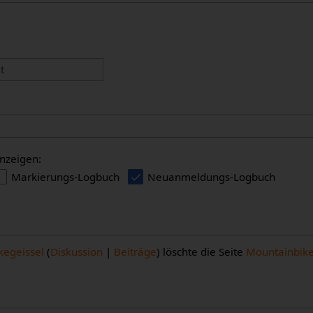
:
t
nzeigen:
Markierungs-Logbuch
Neuanmeldungs-Logbuch
kegeissel
Diskussion
Beiträge
löschte die Seite
Mountainbik