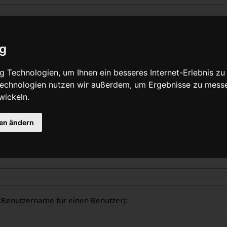
liche Logbücher
ig
nzeige aller in WikiPedalia geführten Logbücher. Die Ausgabe 
 Technologien, um Ihnen ein besseres Internet-Erlebnis zu
tzers oder des Seitentitels eingeschränkt werden (Groß-/Klein
 Technologien nutzen wir außerdem, um Ergebnisse zu mess
wickeln.
gen ändern
ogbücher
er:Benutzername für einen Benutzer):