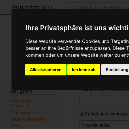
WikiPedalia
Zentrale öffent
Ihre Privatsphäre ist uns wicht
Dies ist die kombinierte A
Diese Website verwendet Cookies und Targeting
des Logbuchtyps, des Benu
besser an Ihre Bedürfnisse anzupassen. Diese
beachtet werden).
kommen oder um unsere Website weiter zu ent
Logbücher
Alle akzeptieren
Ich lehne ab
Einstellun
Zentrale öffentliche L
Ausführender Benutzer:
Navigation
WikiPedalia -
Startseite
Alle Seiten A-Z
Ziel (Titel oder Benutz
Über WikiPedalia
Blog