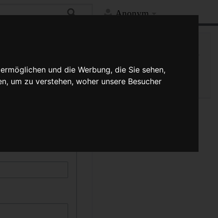
Anonym
Hilfe
Mehr
Spezialseite
kann durch die Auswahl
 ermöglichen und die Werbung, die Sie sehen,
Druckversion
schreibung muss
en, um zu verstehen, woher unsere Besucher