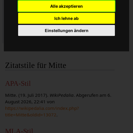
07:51 UTC
Alle akzeptieren
Datum des Abrufs: 6. August 2026, 22:41 UTC
Permanente URL:
Ich lehne ab
https://wikipedalia.com/index.php?
title=Mitte&oldid=13072
Einstellungen ändern
Versionskennung: 13072
Zitatstile für Mitte
APA-Stil
Mitte. (19. Juli 2017).
WikiPedalia
. Abgerufen am 6.
August 2026, 22:41 von
https://wikipedalia.com/index.php?
title=Mitte&oldid=13072
.
MLA-Stil