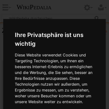
WikiPedalia
Zitierhilfe
Hilfe
Ihre Privatsphäre ist uns
wichtig
Diese Website verwendet Cookies und
Targeting Technologien, um Ihnen ein
besseres Internet-Erlebnis zu ermöglichen
Bibliografische Angaben für
und die Werbung, die Sie sehen, besser an
Ihre Bedürfnisse anzupassen. Diese
Mitte
Technologien nutzen wir außerdem, um
Seitentitel: Mitte
Ergebnisse zu messen, um zu verstehen,
Autor(en): WikiPedalia-Bearbeiter
woher unsere Besucher kommen oder um
Herausgeber:
WikiPedalia
.
unsere Website weiter zu entwickeln.
Zeitpunkt der letzten Bearbeitung: 19. Juli 2017,