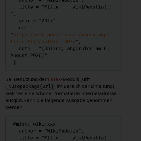
   author = "WikiPedalia",

   title = "Mitte --- WikiPedalia{,} 
",

   year = "2017",

   url = 
"
https://wikipedalia.com/index.php?
title=Mitte&oldid=13072
",

   note = "[Online; abgerufen am 6. 
August 2026]"

Bei Benutzung der
LaTeX
-Moduls „url“
(
im Bereich der Einleitung),
\usepackage{url}
welches eine schöner formatierte Internetadresse
ausgibt, kann die folgende Ausgabe genommen
werden:
 @misc{ wiki:xxx,

   author = "WikiPedalia",

   title = "Mitte --- WikiPedalia{,} 