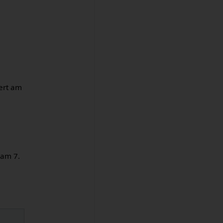
iert am
 am 7.