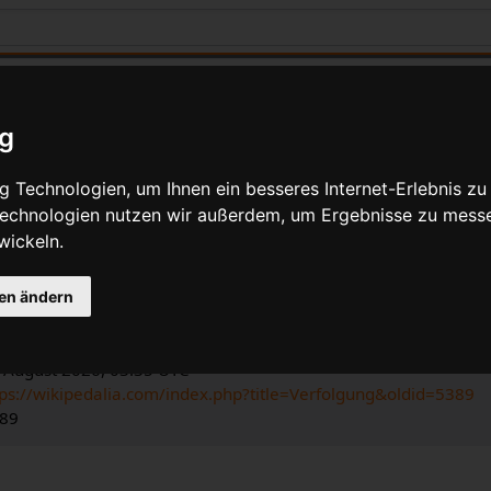
ig
 Technologien, um Ihnen ein besseres Internet-Erlebnis zu
 Technologien nutzen wir außerdem, um Ergebnisse zu mess
e Angaben für Verfolgung
wickeln.
ng
ia-Bearbeiter
gen ändern
dalia
.
n Bearbeitung: 12. Februar 2009, 09:45 UTC
. August 2026, 03:35 UTC
tps://wikipedalia.com/index.php?title=Verfolgung&oldid=5389
389