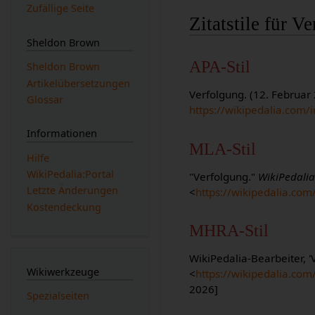
Zufällige Seite
Zitatstile für V
Sheldon Brown
APA-Stil
Sheldon Brown
Artikelübersetzungen
Verfolgung. (12. Februar
Glossar
https://wikipedalia.com/
Informationen
MLA-Stil
Hilfe
WikiPedalia:Portal
"Verfolgung."
WikiPedali
Letzte Änderungen
<
https://wikipedalia.co
Kostendeckung
MHRA-Stil
WikiPedalia-Bearbeiter, '
Wikiwerkzeuge
<
https://wikipedalia.co
2026]
Spezialseiten