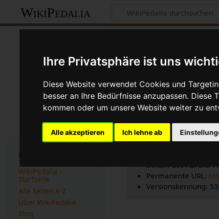
WikiPedalia
Zitierhilfe
Ihre Privatsphäre ist uns wicht
Diese Website verwendet Cookies und Targeting
besser an Ihre Bedürfnisse anzupassen. Diese
Bibliografisch
kommen oder um unsere Website weiter zu ent
Seitentitel: Verfolgu
Autor(en): WikiPedal
Alle akzeptieren
Ich lehne ab
Einstellun
Herausgeber:
WikiPe
Zeitpunkt der letzte
Navigation
Datum des Abrufs: 7
WikiPedalia -
Permanente URL:
ht
Startseite
Versionskennung: 5
Alle Seiten A-Z
Über WikiPedalia
Blog