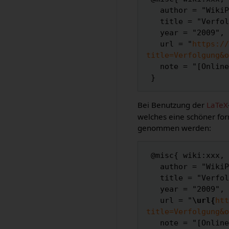
   author = "WikiPedalia",

   title = "Verfolgung --- WikiPedalia{,} ",

   year = "2009",

   url = "
https://
title=Verfolgung&o
   note = "[Online; abgerufen am 7. August 2026]"

Bei Benutzung der
LaTeX
welches eine schöner for
genommen werden:
 @misc{ wiki:xxx,

   author = "WikiPedalia",

   title = "Verfolgung --- WikiPedalia{,} ",

   year = "2009",

   url = "
\url{
htt
title=Verfolgung&o
   note = "[Online; abgerufen am 7. August 2026]"
