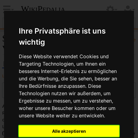
WikiPedalia
Ihre Privatsphäre ist uns
Sun Tour ®:
Hilfe
wichtig
Versionsgeschichte
Diese Website verwendet Cookies und
Targeting Technologien, um Ihnen ein
besseres Internet-Erlebnis zu ermöglichen
Logbücher dieser Seite anzeigen
und die Werbung, die Sie sehen, besser an
Ihre Bedürfnisse anzupassen. Diese
Versionen filtern
Technologien nutzen wir außerdem, um
Ergebnisse zu messen, um zu verstehen,
Auswahl des Versionsunterschieds: Markiere die
woher unsere Besucher kommen oder um
Radiobuttons der zu vergleichenden Versionen und drücke
unsere Website weiter zu entwickeln.
die Eingabetaste oder die Schaltfläche am unteren Rand.
Legende:
(Aktuell)
= Unterschied zur aktuellen Version,
Alle akzeptieren
(Vorherige)
= Unterschied zur vorherigen Version,
K
= Kleine