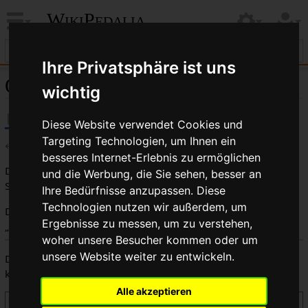
WikiPedalia
Ihre Privatsphäre ist uns
Quelltext der Seite Tadpole
wichtig
Diese Website verwendet Cookies und
Targeting Technologien, um Ihnen ein
←
Tadpole
besseres Internet-Erlebnis zu ermöglichen
Du bist aus dem folgenden Grund nicht berechtigt, diese
und die Werbung, die Sie sehen, besser an
Seite zu bearbeiten:
Ihre Bedürfnisse anzupassen. Diese
Technologien nutzen wir außerdem, um
Diese Aktion ist auf Benutzer beschränkt, die der Gruppe
Ergebnisse zu messen, um zu verstehen,
„
Benutzer
“ angehören.
woher unsere Besucher kommen oder um
unsere Website weiter zu entwickeln.
Du kannst den Quelltext dieser Seite betrachten und
kopieren.
Alle akzeptieren