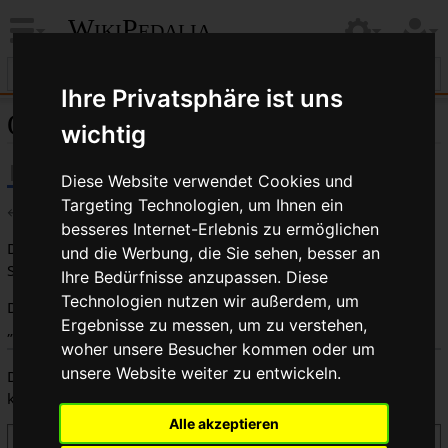
WikiPedalia
Ihre Privatsphäre ist uns
Quelltext der Seite UCP
wichtig
Diese Website verwendet Cookies und
Targeting Technologien, um Ihnen ein
←
UCP
besseres Internet-Erlebnis zu ermöglichen
Du bist aus dem folgenden Grund nicht berechtigt, diese
und die Werbung, die Sie sehen, besser an
Seite zu bearbeiten:
Ihre Bedürfnisse anzupassen. Diese
Technologien nutzen wir außerdem, um
Diese Aktion ist auf Benutzer beschränkt, die der Gruppe
Ergebnisse zu messen, um zu verstehen,
„
Benutzer
“ angehören.
woher unsere Besucher kommen oder um
unsere Website weiter zu entwickeln.
Du kannst den Quelltext dieser Seite betrachten und
kopieren.
Alle akzeptieren