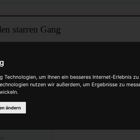
en starren Gang
Quelltext anzeigen
ig
mber 2021, 16:24 Uhr von
Bikegeissel
(
Diskussion
|
Beiträge
)
(
→
Vertikale Ausf
ältere Version
| Aktuelle Version (Unterschied) | Nächstjüngere Version → 
 Technologien, um Ihnen ein besseres Internet-Erlebnis zu
 Technologien nutzen wir außerdem, um Ergebnisse zu mess
t sich mit den praxisbezogenen Arbeiten zum Umbau eines konve
em Fixed Gear Fahrrad. Möglicherweise fragst Du Dich aber e
wickeln.
In diesem Fall ist der Artikel
Starrer Gang für die Straße
hilfrei
gen ändern
ear Fahrräder
en