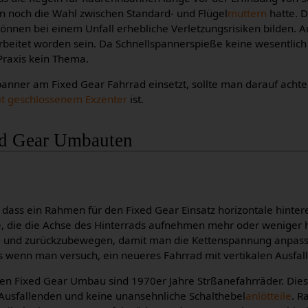
an noch die Wahl zwischen Standard- und Flügel
muttern
hatte. 
önnen bei einem Unfall erhebliche Verletzungsrisiken bilden. A
rbeitet worden sein. Da Schnellspannerspieße keine wesentlic
 Praxis kein Thema.
nner am Fixed Gear Fahrrad einsetzt, sollte man darauf achten
it geschlossenem Exzenter
ist.
ed Gear Umbauten
 dass ein Rahmen für den Fixed Gear Einsatz horizontale hinte
ze, die die Achse des Hinterrads aufnehmen mehr oder weniger h
or- und zurückzubewegen, damit man die Kettenspannung anpas
als wenn man versuch, ein neueres Fahrrad mit vertikalen Ausf
den Fixed Gear Umbau sind 1970er Jahre Strßanefahrräder. Die
 Ausfallenden und keine unansehnliche Schalthebel
anlötteile
. R