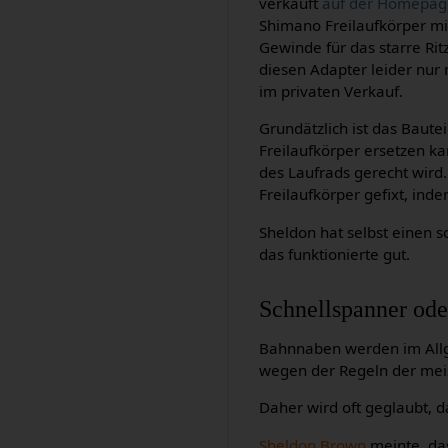
verkauft
auf der Homepage
Shimano Freilaufkörper m
Gewinde für das starre Rit
diesen Adapter leider nur
im privaten Verkauf.
Grundätzlich ist das Baut
Freilaufkörper ersetzen ka
des Laufrads gerecht wird.
Freilaufkörper gefixt, in
Sheldon hat selbst einen 
das funktionierte gut.
Schnellspanner ode
Bahnnaben werden im Allge
wegen der Regeln der mei
Daher wird oft geglaubt, d
Sheldon Brown
meinte, da