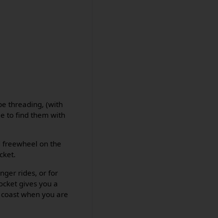
pe threading, (with
le to find them with
ed freewheel on the
cket.
nger rides, or for
ocket gives you a
n coast when you are