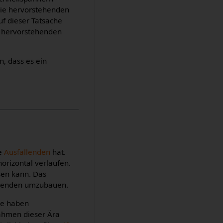
Die hervorstehenden
uf dieser Tatsache
h hervorstehenden
, dass es ein
re
Ausfallenden
hat.
orizontal verlaufen.
sen kann. Das
allenden umzubauen.
se haben
ahmen dieser Ära