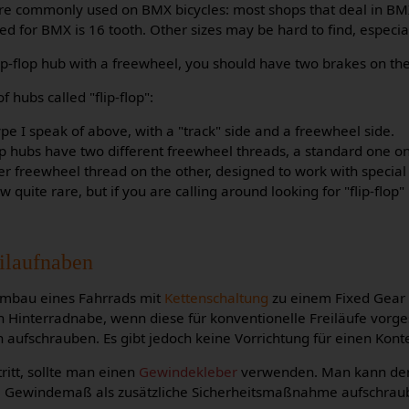
re commonly used on BMX bicycles: most shops that deal in BMX
 for BMX is 16 tooth. Other sizes may be hard to find, especial
lip-flop hub with a freewheel, you should have two brakes on the
 hubs called "flip-flop":
type I speak of above, with a "track" side and a freewheel side.
op hubs have two different freewheel threads, a standard one on
er freewheel thread on the other, designed to work with special
w quite rare, but if you are calling around looking for "flip-flo
ilaufnaben
mbau eines Fahrrads mit
Kettenschaltung
zu einem Fixed Gear F
Hinterradnabe, wenn diese für konventionelle Freiläufe vorgese
ach aufschrauben. Es gibt jedoch keine Vorrichtung für einen Kont
itt, sollte man einen
Gewindekleber
verwenden. Man kann den
m
Gewindemaß als zusätzliche Sicherheitsmaßnahme aufschraub