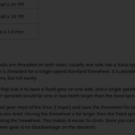
oll x 24 TPI
oll x 24 TPI
m x 1,0 mm
hubs are threaded on both sides. Usually one side has a track-ty
e is threaded for a single-speed standard freewheel. It is possib
es, but not easily.
p-flop hub is to have a fixed gear on one side, and a single spe
el sprocket would be one or two teeth larger than the fixed spro
ed gear most of the time (I hope!) and save the freewheel for lo
are tired. Having the freewheel a bit larger than the fixed spr
ing the freewheel. This makes it easier to climb. Since you ca
ower gear is no disadvantage on the descents.