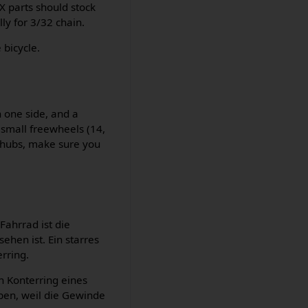
 parts should stock
ly for 3/32 chain.
 bicycle.
 one side, and a
 small freewheels (14,
p" hubs, make sure you
ahrrad ist die
hen ist. Ein starres
erring.
 Konterring eines
en, weil die Gewinde