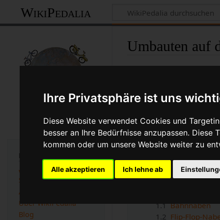
WikiPedalia
Umbauten auf d
Seite
Diskussion
Ihre Privatsphäre ist uns wicht
Version vom 30. Septe
(
Unterschied
)
← Nächst
Diese Website verwendet Cookies und Targeting
besser an Ihre Bedürfnisse anzupassen. Diese
Dieser Artikel beschäftig
oder Mountainbikes zu ein
kommen oder um unsere Website weiter zu ent
einen Umbau wagen sollte. 
Navigation
Alle akzeptieren
Ich lehne ab
Einstellun
WikiPedalia -
Startseite
Inhaltsverzeichnis
Alle Seiten A-Z
1
Naben für Fixed G
Über WikiPedalia
1.1
Bahnnaben
Blog
1.2
Flip-Flop-Nab