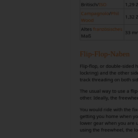
Britisch/
ISO
1,29 Z
Campagnolo
/
Phil
1,32 Z
Wood
Altes
französisches
33 m
Maß
Flip-Flop-Naben
Flip-flop, or double-sided 
lockring) and the other sid
track threading on both sid
The usual way to use a fli
other. Ideally, the freewhe
You would ride with the fix
getting you home when you 
lower gear when you are us
using the freewheel, the l