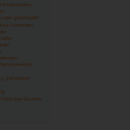
e Freilaufnaben
en
r oder geschraubt?
d Gear Umbauten
der
rräder
räder
s
fallenden
n/Rahmenweiten
/
Zoll Ketten?
32
ng
 Fixed Gear Bauteile