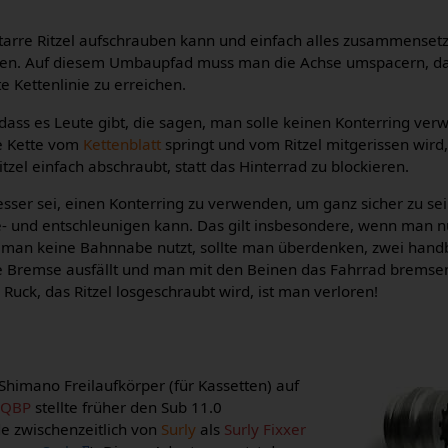
arre Ritzel aufschrauben kann und einfach alles zusammensetzt
immen. Auf diesem Umbaupfad muss man die Achse umspacern, d
e Kettenlinie zu erreichen.
ass es Leute gibt, die sagen, man solle keinen Konterring ver
ie Kette vom
Kettenblatt
springt und vom Ritzel mitgerissen wird,
itzel einfach abschraubt, statt das Hinterrad zu blockieren.
sser sei, einen Konterring zu verwenden, um ganz sicher zu se
- und entschleunigen kann. Das gilt insbesondere, wenn man n
 man keine Bahnnabe nutzt, sollte man überdenken, zwei hand
ere Bremse ausfällt und man mit den Beinen das Fahrrad brems
 Ruck, das Ritzel losgeschraubt wird, ist man verloren!
 Shimano Freilaufkörper (für Kassetten) auf
.
QBP
stellte früher den Sub 11.0
e zwischenzeitlich von
Surly
als
Surly Fixxer