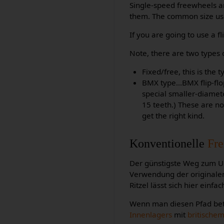
Single-speed freewheels a
them. The common size used
If you are going to use a f
Note, there are two types of
Fixed/free, this is the 
BMX type...BMX flip-fl
special smaller-diamet
15 teeth.) These are no
get the right kind.
Konventionelle
Fre
Der günstigste Weg zum U
Verwendung der originalen 
Ritzel lässt sich hier einf
Wenn man diesen Pfad betr
Innenlagers
mit
britische