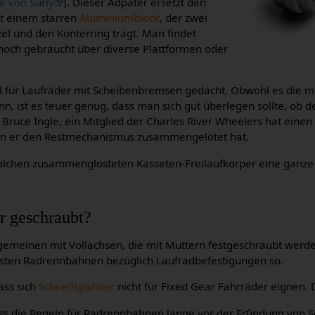
 von Surly
). Dieser Adpater ersetzt den
it einem starren
Aluminiumblock
, der zwei
zel und den Konterring trägt. Man findet
 noch gebraucht über diverse Plattformen oder
eil für Laufräder mit Scheibenbremsen gedacht. Obwohl es die 
nn, ist es teuer genug, dass man sich gut überlegen sollte, ob
 Bruce Ingle, ein Mitglied der Charles River Wheelers hat eine
dem er den Restmechanismus zusammengelötet hat.
solchen zusammenglösteten Kasseten-Freilaufkörper eine ganz
r geschraubt?
meinen mit Vollachsen, die mit Muttern festgeschraubt werden 
sten Radrennbahnen bezüglich Laufradbefestigungen so.
ass sich
Schnellspanner
nicht für Fixed Gear Fahrräder eignen. D
ss die Regeln für Radrennbahnen lange vor der Erfindung von 