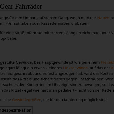
 Gear Fahrräder
e Wege für den Umbau auf starren Gang, wenn man nur
Naben
be
en, Freilaufnaben oder Kassettennaben umbauen.
für eine Straßenfahrrad mit starrem Gang erreicht man unter
Flop-Nabe.
estufte Gewinde. Das Hauptgewinde ist wie bei einem
Freilau
rgelegart löiegt ein etwas kleineres
Linksgewinde
, auf das der
K
zel aufgeschraubt und es fest angezogen hat, wird der Konter
nseite des Ritzels und sichert dieses gegen Losschrauben. Wenn
versucht es den Konterring im Uhrzeigersinn zu bewegen, so das
nn das Ritzel - egal wie hart man pedaliert - nicht von der Kett
edliche
Gewindegrößen
, die für den Konterring möglich sind:
despezifikation