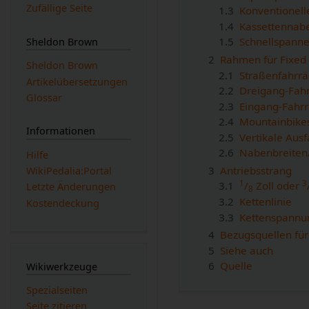
Zufällige Seite
1.3
Konventionell
1.4
Kassettennab
1.5
Schnellspanne
Sheldon Brown
2
Rahmen für Fixe
Sheldon Brown
2.1
Straßenfahrrä
Artikelübersetzungen
2.2
Dreigang-Fah
Glossar
2.3
Eingang-Fahr
2.4
Mountainbike
Informationen
2.5
Vertikale Aus
2.6
Nabenbreite
Hilfe
3
Antriebsstrang
WikiPedalia:Portal
1
3
3.1
/
Zoll oder
Letzte Änderungen
8
3.2
Kettenlinie
Kostendeckung
3.3
Kettenspannu
4
Bezugsquellen für
5
Siehe auch
6
Quelle
Wikiwerkzeuge
Spezialseiten
Seite zitieren