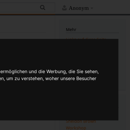
Anonym
Mehr
Links auf diese Seite
Versionsgeschichte
Änderungen an verlinkten
Seiten
Druckversion
allenden
:
typos)
(Unterschied)
Permanenter Link
Seiten­­informationen
 ermöglichen und die Werbung, die Sie sehen,
Seitenlogbücher
en, um zu verstehen, woher unsere Besucher
ntionellen Straßen-
her, warum man so
ch.
Kategorien
Singlespeed
Sheldon Brown
Workshop