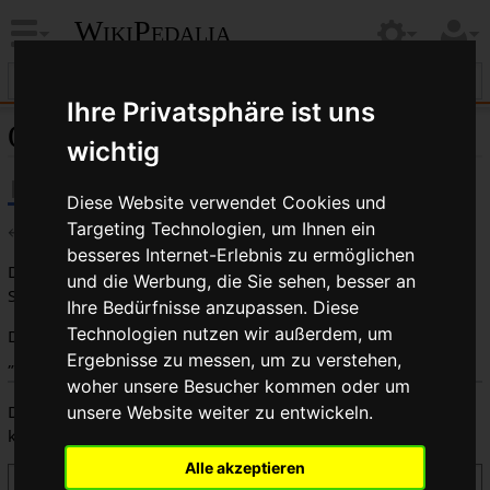
WikiPedalia
Ihre Privatsphäre ist uns
Quelltext der Seite Wasserrohr
wichtig
Diese Website verwendet Cookies und
Targeting Technologien, um Ihnen ein
←
Wasserrohr
besseres Internet-Erlebnis zu ermöglichen
Du bist aus dem folgenden Grund nicht berechtigt, diese
und die Werbung, die Sie sehen, besser an
Seite zu bearbeiten:
Ihre Bedürfnisse anzupassen. Diese
Technologien nutzen wir außerdem, um
Diese Aktion ist auf Benutzer beschränkt, die der Gruppe
„
Benutzer
“ angehören.
Ergebnisse zu messen, um zu verstehen,
woher unsere Besucher kommen oder um
Du kannst den Quelltext dieser Seite betrachten und
unsere Website weiter zu entwickeln.
kopieren.
Alle akzeptieren