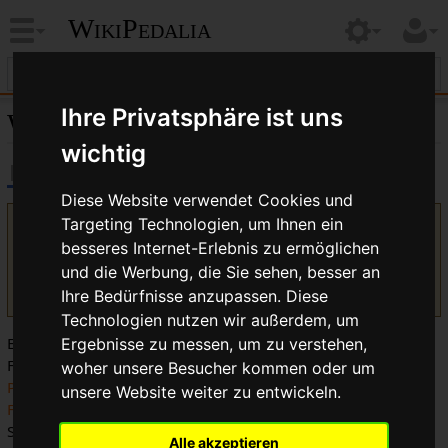
WikiPedalia
Ihre Privatsphäre ist uns
Wheelie
wichtig
Diese Website verwendet Cookies und
Targeting Technologien, um Ihnen ein
Version vom 30. November 2018, 10:24 Uhr von
Bikegeissel
besseres Internet-Erlebnis zu ermöglichen
(
Diskussion
|
Beiträge
)
(Kategorie in Vorlage)
(
Unterschied
)
← Nächstältere Version
| Aktuelle Version
und die Werbung, die Sie sehen, besser an
(Unterschied) | Nächstjüngere Version → (Unterschied)
Ihre Bedürfnisse anzupassen. Diese
Technologien nutzen wir außerdem, um
Ein
Wheelie
bezeichnet das
Fahren auf dem Hinterrad
des
Ergebnisse zu messen, um zu verstehen,
Fahrrads. Das Ganze wird durch die Kombination von
woher unsere Besucher kommen oder um
Pedalschub
und Gewichtsverlagerung erreicht. Ein geübter
unsere Website weiter zu entwickeln.
Freestyler
kann das Vorderrad so weit anheben und den
Schwerpunkt so weit verlagern, dass er das Fahrrad wie ein
Alle akzeptieren