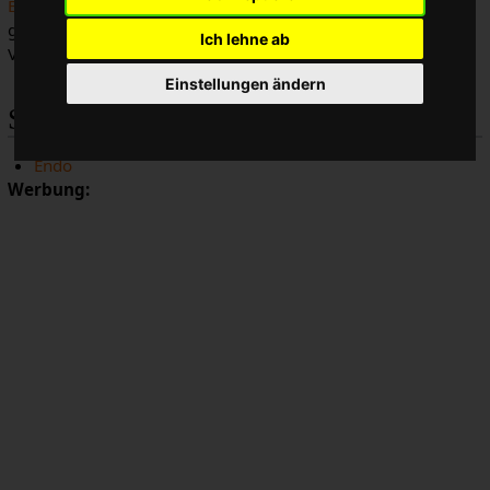
Einrad
bewegen kann. Wheelies erzeugen vergleichsweise
große Last auf die
Federgabel
des Fahrrads, wenn das
Ich lehne ab
Vorderrad wieder zurück auf den Boden fällt.
Einstellungen ändern
Siehe auch
Endo
Werbung: