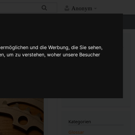
Anonym
ntext.php
on line
338
Mehr
 ermöglichen und die Werbung, die Sie sehen,
Links auf diese Seite
en, um zu verstehen, woher unsere Besucher
Versionsgeschichte
Änderungen an verlinkten
Seiten
Druckversion
Permanenter Link
Seiten­­informationen
Seitenlogbücher
Kategorien
Glossar