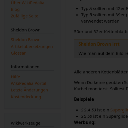
Über WikiPedalia
Typ
A
sollten mit 42er
Blog
Typ
B
sollten mit 39er 
Zufällige Seite
verwendet werden
Sheldon Brown
50er und 52er Kettenblätte
Sheldon Brown
Sheldon Brown irrt
Artikelübersetzungen
Wie man auf dem Bild rec
Glossar
Informationen
Alle anderen Kettenblätte
Hilfe
Wenn Du keine geübten Scha
WikiPedalia:Portal
Kurbel montierst. Solltest 
Letzte Änderungen
Kostendeckung
Beispiele
SG-A 53
ist ein
Supergli
SG 50
ist ein Superglid
Werbung:
Wikiwerkzeuge