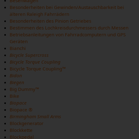
Besenwagen
Besonderheiten bei Gewinden/Austauschbarkeit bei
älteren Raleigh Fahrrädern
Besonderheiten des Pinion Getriebes
Bestimmen des Lochkreisdurchmessers durch Messen
Betriebsanleitungen von Fahrradcomputern und GPS
Geräten
Bianchi
Bicycle Supercross
Bicycle Torque Coupling
Bicycle Torque Coupling™
Bidon
Biegen
Big Dummy™
Bike
Biopace
Biopace ®
Birmingham Small Arms
Blockgenerator
Blockkette
Blockpedal