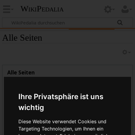
WikiPedalia
Alle Seiten
Alle Seiten
Seiten anzeigen ab:
Ihre Privatsphäre ist uns
wichtig
Seiten anzeigen bis:
Diese Website verwendet Cookies und
Targeting Technologien, um Ihnen ein
Namensraum: