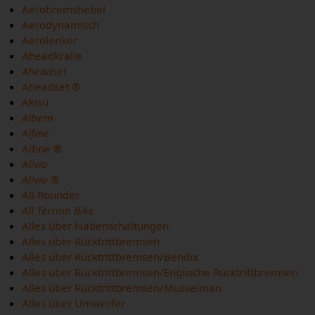
Aerobremshebel
Aerodynamisch
Aerolenker
Aheadkralle
Aheadset
Aheadset ®
Akisu
Albern
Alfine
Alfine ®
Alivio
Alivio ®
All Rounder
All Terrain Bike
Alles über Nabenschaltungen
Alles über Rücktrittbremsen
Alles über Rücktrittbremsen/Bendix
Alles über Rücktrittbremsen/Englische Rücktrittbremsen
Alles über Rücktrittbremsen/Musselman
Alles über Umwerfer