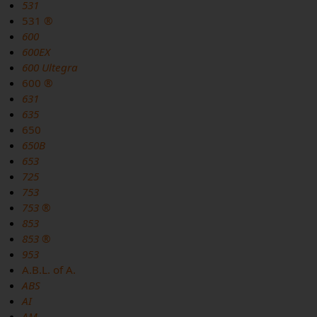
531
531 ®
600
600EX
600 Ultegra
600 ®
631
635
650
650B
653
725
753
753 ®
853
853 ®
953
A.B.L. of A.
ABS
AI
AM