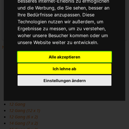
besseres Internet-Erlebnis zu ermöglichen
(Seiten)
und die Werbung, die Sie sehen, besser an
Ihre Bedürfnisse anzupassen. Diese
Weiterleitungen ausblenden
Technologien nutzen wir außerdem, um
Ergebnisse zu messen, um zu verstehen,
Anwenden
woher unsere Besucher kommen oder um
unsere Website weiter zu entwickeln.
Nächste Seite (Cleat)
1030
Alle akzeptieren
1030 bis 853
105
Ich lehne ab
105 SC
105 ®
Einstellungen ändern
10 Gang
10 Gang (5 x 2)
11 Gang (11 x 1)
12 Gang
12 Gang (12 x 1)
12 Gang (6 x 2)
14 Gang (7 x 2)