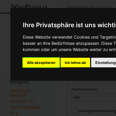
WikiPedalia
Seiten, die au
Ihre Privatsphäre ist uns wicht
Seite
Diskussion
Diese Website verwendet Cookies und Targeting
besser an Ihre Bedürfnisse anzupassen. Diese
←
Diamondback
kommen oder um unsere Website weiter zu ent
Links auf diese Seit
Alle akzeptieren
Ich lehne ab
Einstellun
Seite:
Navigation
Namensraum:
WikiPedalia -
Startseite
alle
Alle Seiten A-Z
Über WikiPedalia
Vorlageneinbindun
Blog