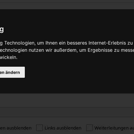
f „Diamondback“ verlinken
ig
Quelltext anzeigen
 Technologien, um Ihnen ein besseres Internet-Erlebnis zu
 Technologien nutzen wir außerdem, um Ergebnisse zu mess
wickeln.
e
gen ändern
gen ausblenden
Links ausblenden
Weiterleitungen a