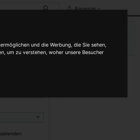
Anonym
Hilfe
Mehr
Druckversion
Versionsgeschichte
 ermöglichen und die Werbung, die Sie sehen,
en, um zu verstehen, woher unsere Besucher
usblenden