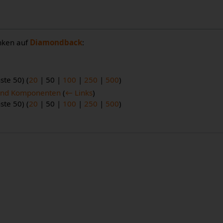
inken auf
Diamondback
:
.
ste 50
) (
20
|
50
|
100
|
250
|
500
)
 und Komponenten
(
← Links
)
ste 50
) (
20
|
50
|
100
|
250
|
500
)