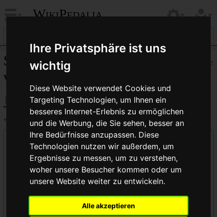
WikiPedalia
Ihre Privatsphäre ist uns
Seiten, die auf „Hurét“
Hilfe
wichtig
verlinken
Diese Website verwendet Cookies und
Targeting Technologien, um Ihnen ein
besseres Internet-Erlebnis zu ermöglichen
←
Hurét
und die Werbung, die Sie sehen, besser an
Ihre Bedürfnisse anzupassen. Diese
Links auf diese Seite
Technologien nutzen wir außerdem, um
Seite:
Ergebnisse zu messen, um zu verstehen,
woher unsere Besucher kommen oder um
unsere Website weiter zu entwickeln.
Namensraum:
Alle akzeptieren
alle