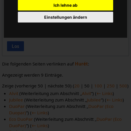
Ich lehne ab
Vorlageneinbindungen ausblenden
Einstellungen ändern
Links ausblenden
Weiterleitungen ausblenden
Los
Die folgenden Seiten verlinken auf
Hurét
:
Angezeigt werden 9 Einträge.
Zeige (
vorherige 50
|
nächste 50
) (
20
|
50
|
100
|
250
|
500
)
Alvit
(Weiterleitung zum Abschnitt „
Alvit
“)
(
← Links
)
Jubilee
(Weiterleitung zum Abschnitt „
Jubilee
“)
(
← Links
)
DuoPar
(Weiterleitung zum Abschnitt „
DuoPar (Eco
Duopar)
“)
(
← Links
)
Eco DuoPar
(Weiterleitung zum Abschnitt „
DuoPar (Eco
DuoPar)
“)
(
← Links
)