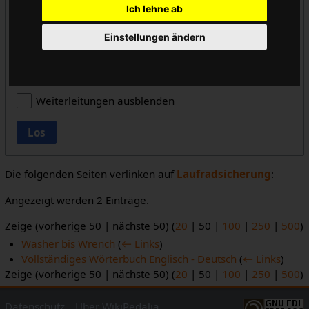
Ich lehne ab
alle
Einstellungen ändern
Vorlageneinbindungen ausblenden
Links ausblenden
Weiterleitungen ausblenden
Los
Die folgenden Seiten verlinken auf
Laufradsicherung
:
Angezeigt werden 2 Einträge.
Zeige (
vorherige 50
|
nächste 50
) (
20
|
50
|
100
|
250
|
500
)
Washer bis Wrench
(
← Links
)
Vollständiges Wörterbuch Englisch - Deutsch
(
← Links
)
Zeige (
vorherige 50
|
nächste 50
) (
20
|
50
|
100
|
250
|
500
)
Datenschutz
Über WikiPedalia