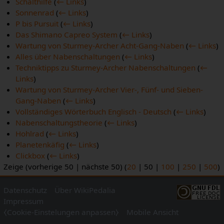
Schalthilfe
(
← Links
)
Sonnenrad
(
← Links
)
P bis Pursuit
(
← Links
)
Das Shimano Capreo System
(
← Links
)
Wartung von Sturmey-Archer Acht-Gang-Naben
(
← Links
)
Alles über Nabenschaltungen
(
← Links
)
Techniktipps zu Sturmey-Archer Nabenschaltungen
(
←
Links
)
Wartung von Sturmey-Archer Vier-, Fünf- und Sieben-
Gang-Naben
(
← Links
)
Vollständiges Wörterbuch Englisch - Deutsch
(
← Links
)
Nabenschaltungstheorie
(
← Links
)
Hohlrad
(
← Links
)
Planetenkäfig
(
← Links
)
Clickbox
(
← Links
)
Zeige (
vorherige 50
|
nächste 50
) (
20
|
50
|
100
|
250
|
500
)
Datenschutz
Über WikiPedalia
Impressum
⧼Cookie-Einstelungen anpassen⧽
Mobile Ansicht