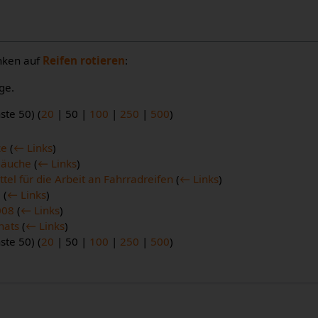
inken auf
Reifen rotieren
:
ge.
ste 50
) (
20
|
50
|
100
|
250
|
500
)
ze
(
← Links
)
läuche
(
← Links
)
tel für die Arbeit an Fahrradreifen
(
← Links
)
e
(
← Links
)
008
(
← Links
)
nats
(
← Links
)
ste 50
) (
20
|
50
|
100
|
250
|
500
)