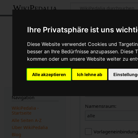
WikiPedalia
Seiten, die auf 
Ihre Privatsphäre ist uns wicht
Seite
Diskussion
Diese Website verwendet Cookies und Targeting
besser an Ihre Bedürfnisse anzupassen. Diese
←
Reifen rotieren
kommen oder um unsere Website weiter zu ent
Links auf diese Seit
Alle akzeptieren
Ich lehne ab
Einstellun
Seite:
Navigation
Namensraum:
WikiPedalia -
Startseite
alle
Alle Seiten A-Z
Über WikiPedalia
Vorlageneinbindun
Blog