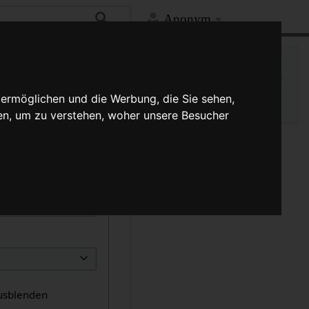
Anonym
Hilfe
Mehr
Druckversion
Versionsgeschichte
 ermöglichen und die Werbung, die Sie sehen,
en, um zu verstehen, woher unsere Besucher
usblenden