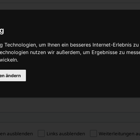
„Reifen rotieren“ verlinken
ig
Quelltext anzeigen
 Technologien, um Ihnen ein besseres Internet-Erlebnis zu
 Technologien nutzen wir außerdem, um Ergebnisse zu mess
wickeln.
e
gen ändern
gen ausblenden
Links ausblenden
Weiterleitungen a