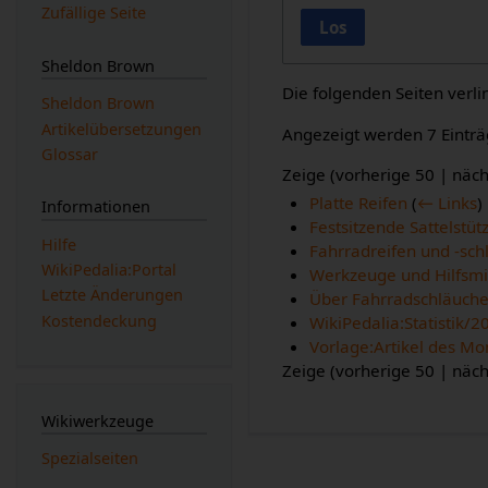
Zufällige Seite
Los
Sheldon Brown
Die folgenden Seiten verl
Sheldon Brown
Artikelübersetzungen
Angezeigt werden 7 Einträ
Glossar
Zeige (
vorherige 50
|
näch
Platte Reifen
(
← Links
)
Informationen
Festsitzende Sattelstüt
Hilfe
Fahrradreifen und -sch
WikiPedalia:Portal
Werkzeuge und Hilfsmit
Letzte Änderungen
Über Fahrradschläuch
Kostendeckung
WikiPedalia:Statistik/2
Vorlage:Artikel des Mo
Zeige (
vorherige 50
|
näch
Wikiwerkzeuge
Spezialseiten