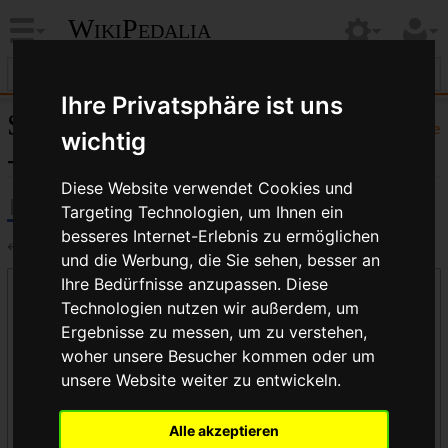
WikiPedalia
Ihre Privatsphäre ist uns
Seiten, die auf „WikiPedalia
Hilfe
wichtig
- Startseite“ verlinken
Diese Website verwendet Cookies und
Targeting Technologien, um Ihnen ein
besseres Internet-Erlebnis zu ermöglichen
←
WikiPedalia - Startseite
und die Werbung, die Sie sehen, besser an
Ihre Bedürfnisse anzupassen. Diese
Links auf diese Seite
Technologien nutzen wir außerdem, um
Seite:
Ergebnisse zu messen, um zu verstehen,
woher unsere Besucher kommen oder um
unsere Website weiter zu entwickeln.
Namensraum:
Alle akzeptieren
alle