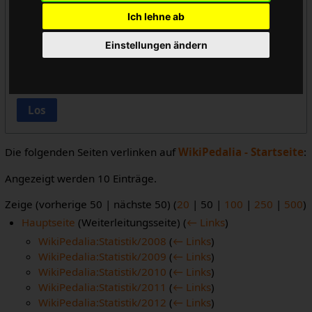
Ich lehne ab
Vorlageneinbindungen ausblenden
Einstellungen ändern
Links ausblenden
Weiterleitungen ausblenden
Los
Die folgenden Seiten verlinken auf
WikiPedalia - Startseite
:
Angezeigt werden 10 Einträge.
Zeige (
vorherige 50
|
nächste 50
) (
20
|
50
|
100
|
250
|
500
)
Hauptseite
(Weiterleitungsseite)
(
← Links
)
WikiPedalia:Statistik/2008
(
← Links
)
WikiPedalia:Statistik/2009
(
← Links
)
WikiPedalia:Statistik/2010
(
← Links
)
WikiPedalia:Statistik/2011
(
← Links
)
WikiPedalia:Statistik/2012
(
← Links
)