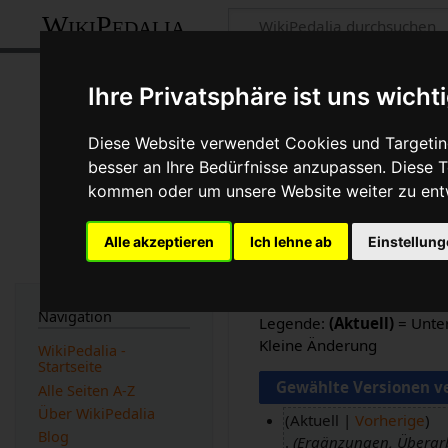
WikiPedalia
Öl: Versionsges
Ihre Privatsphäre ist uns wicht
Seite
Diskussion
Diese Website verwendet Cookies und Targeting
besser an Ihre Bedürfnisse anzupassen. Diese
Logbücher dieser Seite anzeige
kommen oder um unsere Website weiter zu ent
Versionen filtern
Alle akzeptieren
Ich lehne ab
Einstellun
Auswahl des Versionsunter
Eingabetaste oder die Sch
Navigation
Legende:
(Aktuell)
= Unter
Kleine Änderung
WikiPedalia -
Startseite
Alle Seiten A-Z
Über WikiPedalia
Aktuell
Vorherige
Blog
Ergänzungen, Überar
3