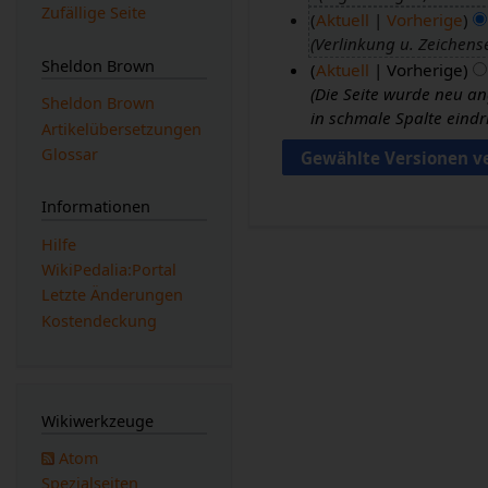
Zufällige Seite
Aktuell
Vorherige
.
Verlinkung u. Zeichens
M
Sheldon Brown
Aktuell
Vorherige
a
Die Seite wurde neu ang
i
1
Sheldon Brown
in schmale Spalte eind
2
6
Artikelübersetzungen
0
.
Glossar
1
J
8
a
Informationen
n
Hilfe
u
WikiPedalia:Portal
a
Letzte Änderungen
r
Kostendeckung
2
0
0
9
Wikiwerkzeuge
Atom
Spezialseiten