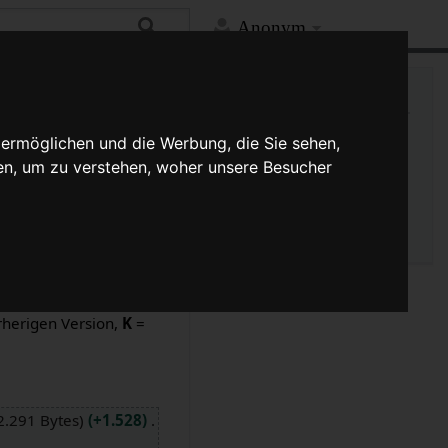
Anonym
Hilfe
Mehr
Links auf diese Seite
Versionsgeschichte
 ermöglichen und die Werbung, die Sie sehen,
Änderungen an verlinkten
en, um zu verstehen, woher unsere Besucher
Seiten
Seiten­­informationen
Seitenlogbücher
sionen und drücke die
rherigen Version,
K
=
2.291 Bytes
+1.528