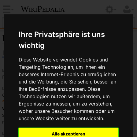
WikiPedalia
Ihre Privatsphäre ist uns
Baumarktrad
wichtig
Diese Website verwendet Cookies und
Targeting Technologien, um Ihnen ein
Es scheint zwei komplett voneinander getrennte
besseres Internet-Erlebnis zu ermöglichen
Fahrradindustrien zu geben.
und die Werbung, die Sie sehen, besser an
Die eine Industrie verkauft Fahrräder für den täglichen
Ihre Bedürfnisse anzupassen. Diese
Gebrauch, die über
Fahrrad-Läden
, zum Teil über
Online-
Technologien nutzen wir außerdem, um
Shops
oder auch selten in Sportabteilungen großer
Ergebnisse zu messen, um zu verstehen,
Warenhausketten verkauft werden. Fahrräder, die auf dieser
woher unsere Besucher kommen oder um
Seite des Marktes verkauft werden, werden vollständig
unsere Website weiter zu entwickeln.
montiert, eingestellt, getestet und mit Garantie ausgeliefert.
Das Parallelgeschäft nutzt
Baumärkte
,
Kaufhausketten
oder
Alle akzeptieren