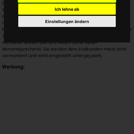
Discounter
für den Vertrieb. Sie konzentrieren sich auf ein
sehr niedriges Preisniveau und verkaufen drastisch
Ich lehne ab
schlechtere Produkte. Diese Fahrräder sind so billig wie
Einstellungen ändern
möglich aus den billigsten Materialien und Komponenten
hergestellt. Das durchschnittliche
Baumarktrad
wird ungefähr
100 km vom Verkauf bis zur Mülldeponie gefahren. Die
Hersteller wissen das und bauen diese Räder
dementsprechend. Sie werden dem Endkunden meist nicht
vormontiert und nicht eingestellt untergejubelt.
Werbung: