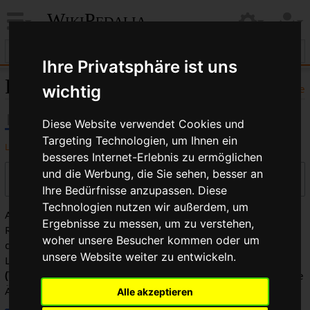
WikiPedalia
Ihre Privatsphäre ist uns
FSA ™: Versionsgeschichte
wichtig
Hilfe
Diese Website verwendet Cookies und
Targeting Technologien, um Ihnen ein
Logbücher dieser Seite anzeigen
besseres Internet-Erlebnis zu ermöglichen
und die Werbung, die Sie sehen, besser an
Versionen filtern
Ihre Bedürfnisse anzupassen. Diese
Technologien nutzen wir außerdem, um
Auswahl des Versionsunterschieds: Markiere die
Ergebnisse zu messen, um zu verstehen,
Radiobuttons der zu vergleichenden Versionen und drücke
woher unsere Besucher kommen oder um
die Eingabetaste oder die Schaltfläche am unteren Rand.
unsere Website weiter zu entwickeln.
Legende:
(Aktuell)
= Unterschied zur aktuellen Version,
(Vorherige)
= Unterschied zur vorherigen Version,
K
= Kleine
Änderung
Alle akzeptieren