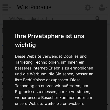
WikiPedalia
Fahrradhelm
Ihre Privatsphäre ist uns
wichtig
Ein Fahrradhelm ist eine Schutzvorrichtung für den Kopf. Eine
Diese Website verwendet Cookies und
so genannte
Sturzkappe
wurde früher von vielen
Targeting Technologien, um Ihnen ein
Rennradfahrern getragen, bis sie durch Helme mit echter
besseres Internet-Erlebnis zu ermöglichen
Schutzwirkung abgelöst wurden. Anfang der 1970er Jahre
und die Werbung, die Sie sehen, besser an
trugen die ersten Fahrradfahrer als Pioniere Hockey- oder
Ihre Bedürfnisse anzupassen. Diese
Bergsteigerhelme. Fahrradclubs und Rennfahrer sahen auch
Technologien nutzen wir außerdem, um
die Notwendigkeit von Helmen mit Schutzwirkung. Es gab
Ergebnisse zu messen, um zu verstehen,
jedoch keine Helme, die auf die Anforderungen von
woher unsere Besucher kommen oder um
Fahrradfahrern nach Gewicht, freiem Sichtfeld und guter
unsere Website weiter zu entwickeln.
Belüftung ausgerichtet waren. 1973 brachte Mountain Saftey