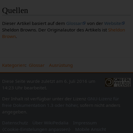
Quellen
Dieser Artikel basiert auf dem
Glossar
von der
Website
Sheldon Browns. Der Originalautor des Artikels ist
Sheldon
Brown
.
Kategorien
:
Glossar
Ausrüstung
Diese Seite wurde zuletzt am 6. Juli 2016 um
14:23 Uhr bearbeitet.
Der Inhalt ist verfügbar unter der Lizenz
GNU-Lizenz für
freie Dokumentation 1.3 oder höher
, sofern nicht anders
angegeben.
Datenschutz
Über WikiPedalia
Impressum
⧼Cookie-Einstelungen anpassen⧽
Mobile Ansicht