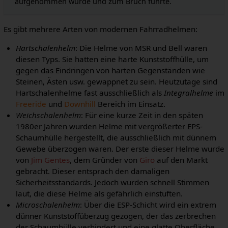
aufgenommen wurde und zum Bruch führte.
Es gibt mehrere Arten von modernen Fahrradhelmen:
Hartschalenhelm
: Die Helme von MSR und Bell waren
diesen Typs. Sie hatten eine harte Kunststoffhülle, um
gegen das Eindringen von harten Gegenständen wie
Steinen, Ästen usw. gewappnet zu sein. Heutzutage sind
Hartschalenhelme fast ausschließlich als
Integralhelme
im
Freeride
und
Downhill
Bereich im Einsatz.
Weichschalenhelm
: Für eine kurze Zeit in den späten
1980er Jahren wurden Helme mit vergrößerter EPS-
Schaumhülle hergestellt, die ausschließlich mit dünnem
Gewebe überzogen waren. Der erste dieser Helme wurde
von
Jim Gentes
, dem Gründer von
Giro
auf den Markt
gebracht. Dieser entsprach den damaligen
Sicherheitsstandards. Jedoch wurden schnell Stimmen
laut, die diese Helme als gefährlich einstuften.
Microschalenhelm
: Über die ESP-Schicht wird ein extrem
dünner Kunststoffüberzug gezogen, der das zerbrechen
der Schaumhülle verhindert und eine glatte Oberfläche