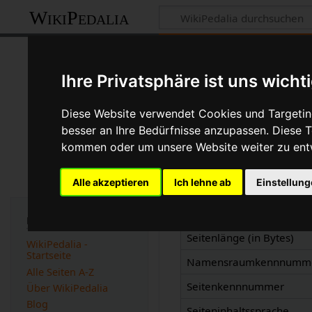
WikiPedalia
Informationen 
Ihre Privatsphäre ist uns wicht
Seite
Diskussion
Diese Website verwendet Cookies und Targeting
besser an Ihre Bedürfnisse anzupassen. Diese
kommen oder um unsere Website weiter zu ent
Basisinformatio
Alle akzeptieren
Ich lehne ab
Einstellun
Anzeigetitel
Standardsortierschlüssel
Navigation
Seitenlänge (in Bytes)
WikiPedalia -
Startseite
Namensraumkennnumm
Alle Seiten A-Z
Seitenkennnummer
Über WikiPedalia
Blog
Seiteninhaltssprache