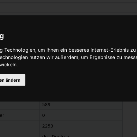
zu „Gel“
ig
Quelltext anzeigen
 Technologien, um Ihnen ein besseres Internet-Erlebnis zu
 Technologien nutzen wir außerdem, um Ergebnisse zu mess
wickeln.
nen
gen ändern
Gel
Gel
589
er
0
2253
de - Deutsch