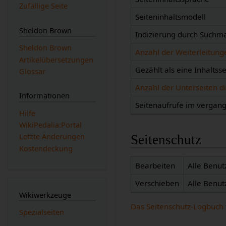
Zufällige Seite
Seiteninhaltsmodell
Sheldon Brown
Indizierung durch Suchm
Sheldon Brown
Anzahl der Weiterleitunge
Artikelübersetzungen
Gezählt als eine Inhaltsse
Glossar
Anzahl der Unterseiten di
Informationen
Seitenaufrufe im verga
Hilfe
WikiPedalia:Portal
Letzte Änderungen
Seitenschutz
Kostendeckung
Bearbeiten
Alle Benut
Verschieben
Alle Benut
Wikiwerkzeuge
Das Seitenschutz-Logbuch 
Spezialseiten