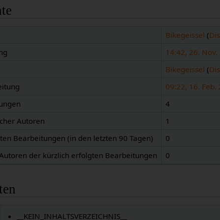
hte
Bikegeissel
(
Di
ng
14:42, 26. Nov.
Bikegeissel
(
Di
eitung
09:22, 16. Feb.
tungen
4
icher Autoren
1
gten Bearbeitungen (in den letzten 90 Tagen)
0
 Autoren der kürzlich erfolgten Bearbeitungen
0
ten
__KEIN_INHALTSVERZEICHNIS__