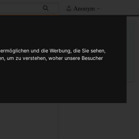
Anonym
Hilfe
Mehr
Links auf diese Seite
Versionsgeschichte
Änderungen an verlinkten
 ermöglichen und die Werbung, die Sie sehen,
Seiten
en, um zu verstehen, woher unsere Besucher
Seiten­­informationen
Seitenlogbücher