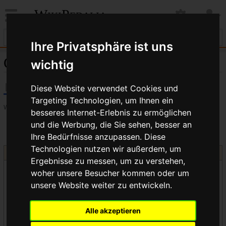
WikiPedalia
Ihre Privatsphäre ist uns
Griff
wichtig
Diese Website verwendet Cookies und
Targeting Technologien, um Ihnen ein
Weiterleitung
besseres Internet-Erlebnis zu ermöglichen
und die Werbung, die Sie sehen, besser an
Weiterleitung nach:
Lenkergriff
Ihre Bedürfnisse anzupassen. Diese
Technologien nutzen wir außerdem, um
Weitere interessante Artikel zum Thema
Lenkzone
Ergebnisse zu messen, um zu verstehen,
Knarzen, Knacken und Quietschen
woher unsere Besucher kommen oder um
Nachlauf
unsere Website weiter zu entwickeln.
Kunstgriffe beim Messen
Gabelkrone
Alle akzeptieren
Lenkerband wickeln
Lenkerband