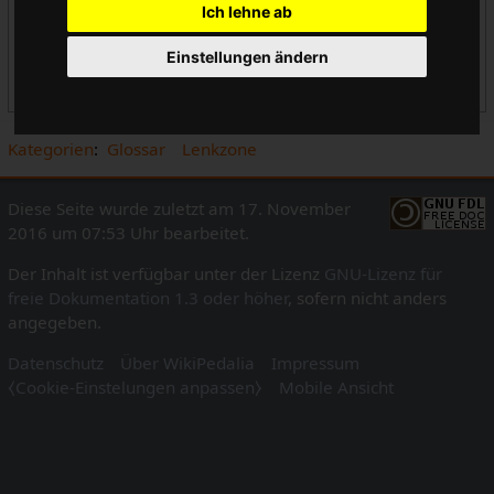
Ich lehne ab
Tioga
Cateye
Einstellungen ändern
Akisu
Dia Compe ®
Kategorien
:
Glossar
Lenkzone
Diese Seite wurde zuletzt am 17. November
2016 um 07:53 Uhr bearbeitet.
Der Inhalt ist verfügbar unter der Lizenz
GNU-Lizenz für
freie Dokumentation 1.3 oder höher
, sofern nicht anders
angegeben.
Datenschutz
Über WikiPedalia
Impressum
⧼Cookie-Einstelungen anpassen⧽
Mobile Ansicht