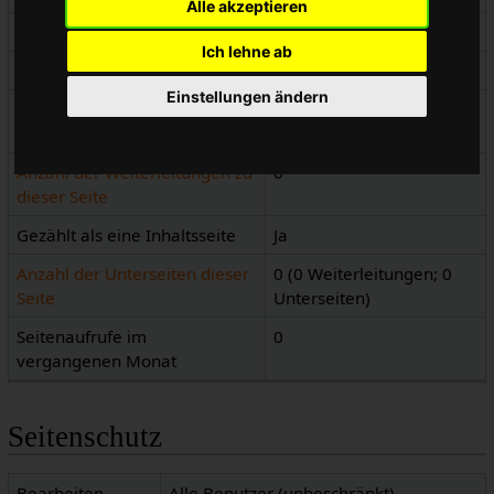
Alle akzeptieren
Seiteninhaltssprache
de - Deutsch
Ich lehne ab
Seiteninhaltsmodell
Wikitext
Einstellungen ändern
Indizierung durch
Erlaubt
Suchmaschinen
Anzahl der Weiterleitungen zu
0
dieser Seite
Gezählt als eine Inhaltsseite
Ja
Anzahl der Unterseiten dieser
0 (0 Weiterleitungen; 0
Seite
Unterseiten)
Seitenaufrufe im
0
vergangenen Monat
Seitenschutz
Bearbeiten
Alle Benutzer (unbeschränkt)