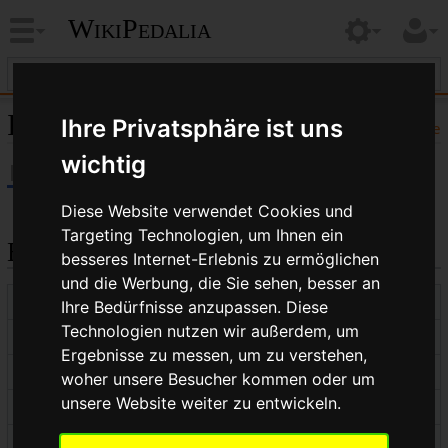
WikiPedalia
Informationen zu „Haube“
Ihre Privatsphäre ist uns
Hilfe
wichtig
Diese Website verwendet Cookies und
Targeting Technologien, um Ihnen ein
Basisinformationen
besseres Internet-Erlebnis zu ermöglichen
und die Werbung, die Sie sehen, besser an
Anzeigetitel
Haube
Ihre Bedürfnisse anzupassen. Diese
Technologien nutzen wir außerdem, um
Standardsortierschlüssel
Haube
Ergebnisse zu messen, um zu verstehen,
Seitenlänge (in Bytes)
450
woher unsere Besucher kommen oder um
unsere Website weiter zu entwickeln.
Namensraumkennnummer
0
Seitenkennnummer
2317