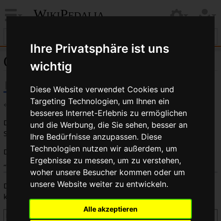
WikiPedalia
Ihre Privatsphäre ist uns
Quelltext der Seite Rotor
wichtig
Diese Website verwendet Cookies und
Targeting Technologien, um Ihnen ein
←
Rotor
besseres Internet-Erlebnis zu ermöglichen
Du bist aus dem folgenden Grund nicht berechtigt, diese
und die Werbung, die Sie sehen, besser an
Seite zu bearbeiten:
Ihre Bedürfnisse anzupassen. Diese
Technologien nutzen wir außerdem, um
Diese Aktion ist auf Benutzer beschränkt, die der Gruppe
Ergebnisse zu messen, um zu verstehen,
„
Benutzer
“ angehören.
woher unsere Besucher kommen oder um
unsere Website weiter zu entwickeln.
Du kannst den Quelltext dieser Seite betrachten und
kopieren.
Alle akzeptieren