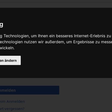
ig
 Technologien, um Ihnen ein besseres Internet-Erlebnis zu
 Technologien nutzen wir außerdem, um Ergebnisse zu mess
wickeln.
gen ändern
nmelden
beim Anmelden
rt vergessen?