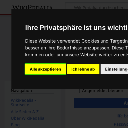
WikiPedalia
Anmelden
Ihre Privatsphäre ist uns wicht
Benutzername
Diese Website verwendet Cookies und Targeting
besser an Ihre Bedürfnisse anzupassen. Diese
kommen oder um unsere Website weiter zu ent
Passwort
Alle akzeptieren
Ich lehne ab
Einstellun
Angemeldet bleiben
Navigation
WikiPedalia -
A
Startseite
Alle Seiten A-Z
Hilfe 
Über WikiPedalia
Passwo
Blog