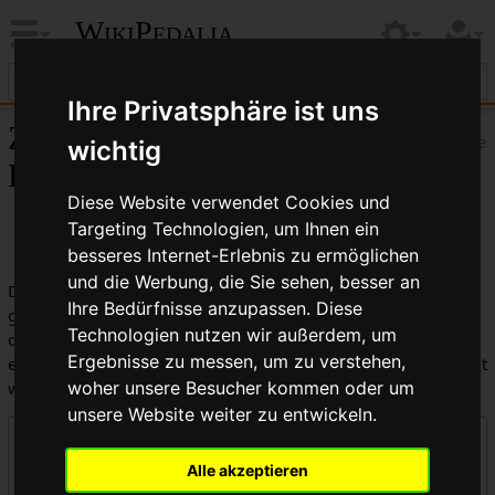
WikiPedalia
Ihre Privatsphäre ist uns
Zentrale öffentliche
Hilfe
wichtig
Logbücher
Diese Website verwendet Cookies und
Targeting Technologien, um Ihnen ein
besseres Internet-Erlebnis zu ermöglichen
und die Werbung, die Sie sehen, besser an
Dies ist die kombinierte Anzeige aller in WikiPedalia
Ihre Bedürfnisse anzupassen. Diese
geführten Logbücher. Die Ausgabe kann durch die Auswahl
Technologien nutzen wir außerdem, um
des Logbuchtyps, des Benutzers oder des Seitentitels
Ergebnisse zu messen, um zu verstehen,
eingeschränkt werden (Groß-/Kleinschreibung muss beachtet
werden).
woher unsere Besucher kommen oder um
unsere Website weiter zu entwickeln.
Logbücher
Alle akzeptieren
Zentrale öffentliche Logbücher