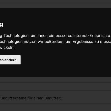
liche Logbücher
ig
nzeige aller in WikiPedalia geführten Logbücher. Die Ausgabe 
 Technologien, um Ihnen ein besseres Internet-Erlebnis zu
tzers oder des Seitentitels eingeschränkt werden (Groß-/Klein
 Technologien nutzen wir außerdem, um Ergebnisse zu mess
wickeln.
gen ändern
ogbücher
er:Benutzername für einen Benutzer):