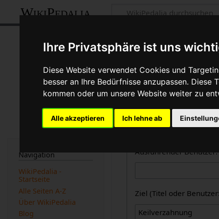
WikiPedalia
Zentrale öffent
Ihre Privatsphäre ist uns wicht
Dies ist die kombinierte A
Diese Website verwendet Cookies und Targeting
des Logbuchtyps, des Benu
besser an Ihre Bedürfnisse anzupassen. Diese
beachtet werden).
kommen oder um unsere Website weiter zu ent
Logbücher
Alle akzeptieren
Ich lehne ab
Einstellun
Zentrale öffentliche L
Ausführender Benutzer:
Navigation
WikiPedalia -
Startseite
Alle Seiten A-Z
Ziel (Titel oder Benutz
Über WikiPedalia
Blog