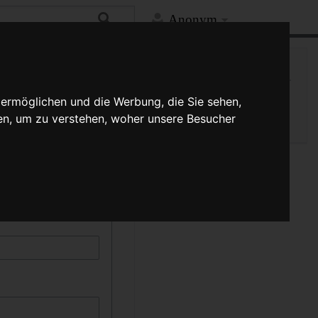
Anonym
Hilfe
Mehr
Spezialseite
kann durch die Auswahl
 ermöglichen und die Werbung, die Sie sehen,
Druckversion
schreibung muss
en, um zu verstehen, woher unsere Besucher