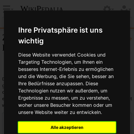
WikiPedalia
Ihre Privatsphäre ist uns
Zentrale öffentliche
Hilfe
wichtig
Logbücher
Diese Website verwendet Cookies und
Targeting Technologien, um Ihnen ein
besseres Internet-Erlebnis zu ermöglichen
und die Werbung, die Sie sehen, besser an
Dies ist die kombinierte Anzeige aller in WikiPedalia
Ihre Bedürfnisse anzupassen. Diese
geführten Logbücher. Die Ausgabe kann durch die Auswahl
Technologien nutzen wir außerdem, um
des Logbuchtyps, des Benutzers oder des Seitentitels
Ergebnisse zu messen, um zu verstehen,
eingeschränkt werden (Groß-/Kleinschreibung muss beachtet
werden).
woher unsere Besucher kommen oder um
unsere Website weiter zu entwickeln.
Logbücher
Alle akzeptieren
Zentrale öffentliche Logbücher