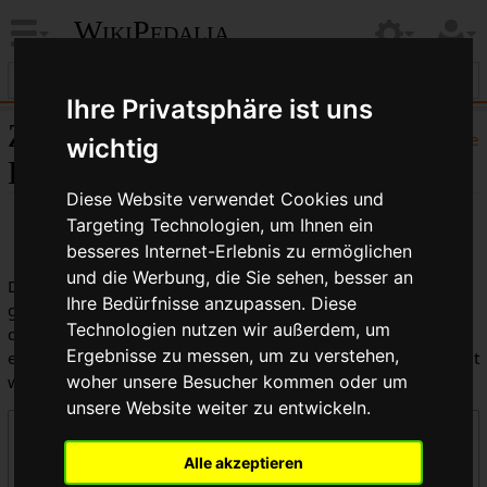
WikiPedalia
Ihre Privatsphäre ist uns
Zentrale öffentliche
Hilfe
wichtig
Logbücher
Diese Website verwendet Cookies und
Targeting Technologien, um Ihnen ein
besseres Internet-Erlebnis zu ermöglichen
und die Werbung, die Sie sehen, besser an
Dies ist die kombinierte Anzeige aller in WikiPedalia
Ihre Bedürfnisse anzupassen. Diese
geführten Logbücher. Die Ausgabe kann durch die Auswahl
Technologien nutzen wir außerdem, um
des Logbuchtyps, des Benutzers oder des Seitentitels
Ergebnisse zu messen, um zu verstehen,
eingeschränkt werden (Groß-/Kleinschreibung muss beachtet
werden).
woher unsere Besucher kommen oder um
unsere Website weiter zu entwickeln.
Logbücher
Alle akzeptieren
Zentrale öffentliche Logbücher