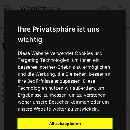
WikiPedalia
Ihre Privatsphäre ist uns
Zentrale öffentliche
Hilfe
wichtig
Logbücher
Diese Website verwendet Cookies und
Targeting Technologien, um Ihnen ein
besseres Internet-Erlebnis zu ermöglichen
und die Werbung, die Sie sehen, besser an
Dies ist die kombinierte Anzeige aller in WikiPedalia
Ihre Bedürfnisse anzupassen. Diese
geführten Logbücher. Die Ausgabe kann durch die Auswahl
Technologien nutzen wir außerdem, um
des Logbuchtyps, des Benutzers oder des Seitentitels
Ergebnisse zu messen, um zu verstehen,
eingeschränkt werden (Groß-/Kleinschreibung muss beachtet
werden).
woher unsere Besucher kommen oder um
unsere Website weiter zu entwickeln.
Logbücher
Alle akzeptieren
Zentrale öffentliche Logbücher