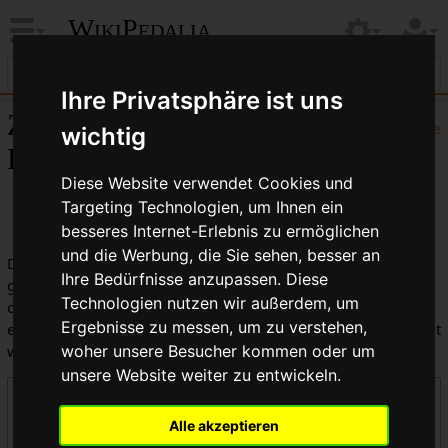
WikiPedalia
Ihre Privatsphäre ist uns
Zentrale öffentliche
Hilfe
wichtig
Logbücher
Diese Website verwendet Cookies und
Targeting Technologien, um Ihnen ein
besseres Internet-Erlebnis zu ermöglichen
und die Werbung, die Sie sehen, besser an
Dies ist die kombinierte Anzeige aller in WikiPedalia
Ihre Bedürfnisse anzupassen. Diese
geführten Logbücher. Die Ausgabe kann durch die Auswahl
Technologien nutzen wir außerdem, um
des Logbuchtyps, des Benutzers oder des Seitentitels
Ergebnisse zu messen, um zu verstehen,
eingeschränkt werden (Groß-/Kleinschreibung muss beachtet
werden).
woher unsere Besucher kommen oder um
unsere Website weiter zu entwickeln.
Logbücher
Alle akzeptieren
Zentrale öffentliche Logbücher