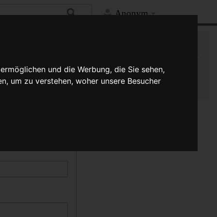
Anonym
Hilfe
Mehr
Spezialseite
kann durch die Auswahl
 ermöglichen und die Werbung, die Sie sehen,
Druckversion
schreibung muss
en, um zu verstehen, woher unsere Besucher