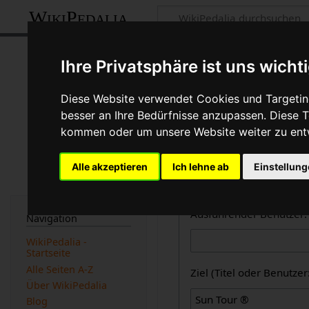
WikiPedalia
Zentrale öffent
Ihre Privatsphäre ist uns wicht
Dies ist die kombinierte A
Diese Website verwendet Cookies und Targeting
des Logbuchtyps, des Benu
besser an Ihre Bedürfnisse anzupassen. Diese
beachtet werden).
kommen oder um unsere Website weiter zu ent
Logbücher
Alle akzeptieren
Ich lehne ab
Einstellun
Zentrale öffentliche L
Ausführender Benutzer:
Navigation
WikiPedalia -
Startseite
Alle Seiten A-Z
Ziel (Titel oder Benutz
Über WikiPedalia
Blog