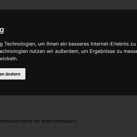
liche Logbücher
ig
nzeige aller in WikiPedalia geführten Logbücher. Die Ausgabe 
 Technologien, um Ihnen ein besseres Internet-Erlebnis zu
tzers oder des Seitentitels eingeschränkt werden (Groß-/Klein
 Technologien nutzen wir außerdem, um Ergebnisse zu mess
wickeln.
gen ändern
ogbücher
er:Benutzername für einen Benutzer):