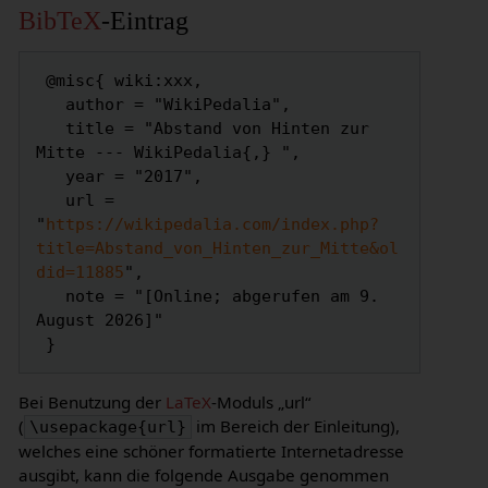
BibTeX
-Eintrag
 @misc{ wiki:xxx,

   author = "WikiPedalia",

   title = "Abstand von Hinten zur 
Mitte --- WikiPedalia{,} ",

   year = "2017",

   url = 
"
https://wikipedalia.com/index.php?
title=Abstand_von_Hinten_zur_Mitte&ol
did=11885
",

   note = "[Online; abgerufen am 9. 
August 2026]"

Bei Benutzung der
LaTeX
-Moduls „url“
(
im Bereich der Einleitung),
\usepackage{url}
welches eine schöner formatierte Internetadresse
ausgibt, kann die folgende Ausgabe genommen