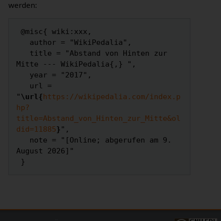
werden:
 @misc{ wiki:xxx,

   author = "WikiPedalia",

   title = "Abstand von Hinten zur 
Mitte --- WikiPedalia{,} ",

   year = "2017",

   url = 
"
\url{
https://wikipedalia.com/index.p
hp?
title=Abstand_von_Hinten_zur_Mitte&ol
did=11885
}
",

   note = "[Online; abgerufen am 9. 
August 2026]"
