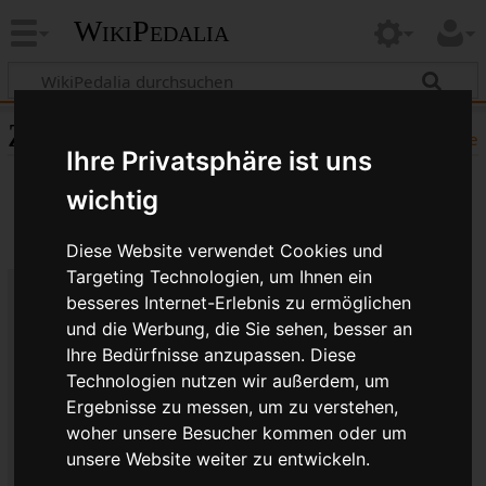
WikiPedalia
Zitierhilfe
Hilfe
Ihre Privatsphäre ist uns
wichtig
Diese Website verwendet Cookies und
Targeting Technologien, um Ihnen ein
besseres Internet-Erlebnis zu ermöglichen
Bibliografische Angaben für
und die Werbung, die Sie sehen, besser an
Abstand von Hinten zur Mitte
Ihre Bedürfnisse anzupassen. Diese
Technologien nutzen wir außerdem, um
Seitentitel: Abstand von Hinten zur Mitte
Ergebnisse zu messen, um zu verstehen,
Autor(en): WikiPedalia-Bearbeiter
woher unsere Besucher kommen oder um
Herausgeber:
WikiPedalia
.
unsere Website weiter zu entwickeln.
Zeitpunkt der letzten Bearbeitung: 17. Februar