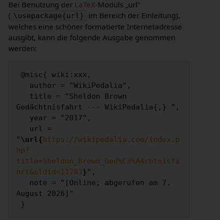
Bei Benutzung der
LaTeX
-Moduls „url“
(
im Bereich der Einleitung),
\usepackage{url}
welches eine schöner formatierte Internetadresse
ausgibt, kann die folgende Ausgabe genommen
werden:
 @misc{ wiki:xxx,

   author = "WikiPedalia",

   title = "Sheldon Brown 
Gedächtnisfahrt --- WikiPedalia{,} ",

   year = "2017",

   url = 
"
\url{
https://wikipedalia.com/index.p
hp?
title=Sheldon_Brown_Ged%C3%A4chtnisfa
hrt&oldid=11783
}
",

   note = "[Online; abgerufen am 7. 
August 2026]"
