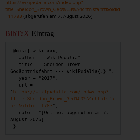
https://wikipedalia.com/index.php?
title=Sheldon_Brown_Ged%C3%A4chtnisfahrt&oldid
=11783
(abgerufen am 7. August 2026).
BibTeX
-Eintrag
 @misc{ wiki:xxx,

   author = "WikiPedalia",

   title = "Sheldon Brown 
Gedächtnisfahrt --- WikiPedalia{,} ",

   year = "2017",

   url = 
"
https://wikipedalia.com/index.php?
title=Sheldon_Brown_Ged%C3%A4chtnisfa
hrt&oldid=11783
",

   note = "[Online; abgerufen am 7. 
August 2026]"
