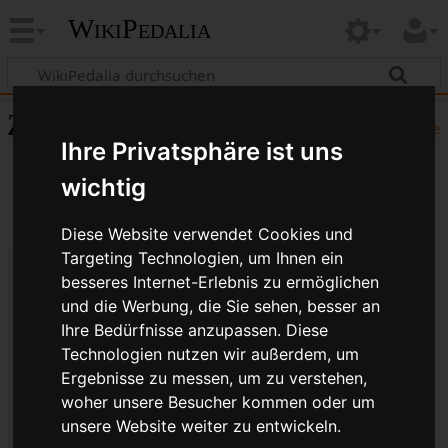
WikiPedalia
Zitierhilfe
Hilfe
Ihre Privatsphäre ist uns
wichtig
Diese Website verwendet Cookies und
Targeting Technologien, um Ihnen ein
besseres Internet-Erlebnis zu ermöglichen
Bibliografische Angaben für
und die Werbung, die Sie sehen, besser an
Sheldon Brown Gedächtnisfahrt
Ihre Bedürfnisse anzupassen. Diese
Technologien nutzen wir außerdem, um
Seitentitel: Sheldon Brown Gedächtnisfahrt
Ergebnisse zu messen, um zu verstehen,
Autor(en): WikiPedalia-Bearbeiter
woher unsere Besucher kommen oder um
Herausgeber:
WikiPedalia
.
unsere Website weiter zu entwickeln.
Zeitpunkt der letzten Bearbeitung: 7. Februar