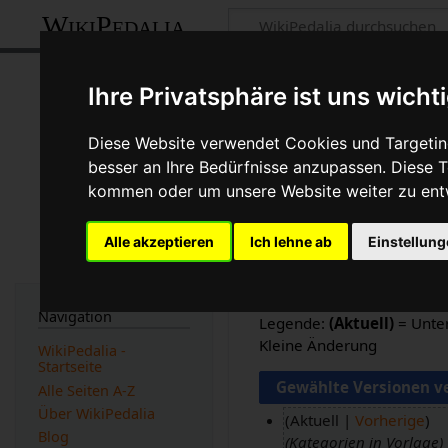
WikiPedalia
Wasserrohr: Ve
Ihre Privatsphäre ist uns wicht
Seite
Diskussion
Diese Website verwendet Cookies und Targeting
besser an Ihre Bedürfnisse anzupassen. Diese
Logbücher dieser Seite anzeige
kommen oder um unsere Website weiter zu ent
Versionen filtern
Alle akzeptieren
Ich lehne ab
Einstellun
Auswahl des Versionsunter
Eingabetaste oder die Sch
Navigation
Legende:
(Aktuell)
= Unter
Kleine Änderung
WikiPedalia -
Startseite
Alle Seiten A-Z
Über WikiPedalia
Aktuell
Vorherige
Blog
Kategorien in Vorlage
1