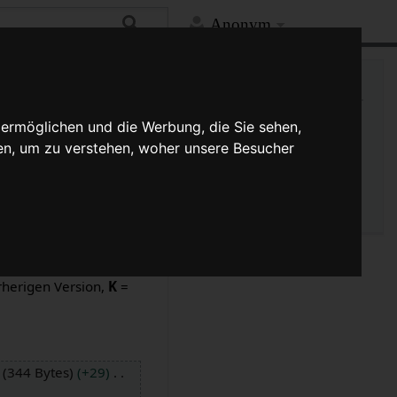
Anonym
Hilfe
Mehr
Links auf diese Seite
Versionsgeschichte
 ermöglichen und die Werbung, die Sie sehen,
Änderungen an verlinkten
en, um zu verstehen, woher unsere Besucher
Seiten
Seiten­­informationen
Seitenlogbücher
sionen und drücke die
rherigen Version,
K
=
344 Bytes
+29