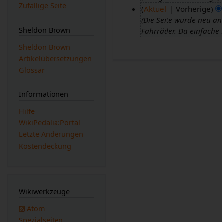
Zufällige Seite
Aktuell
Vorherige
7
Die Seite wurde neu an
.
2
Sheldon Brown
Fahrräder. Da einfache 
F
6
e
.
Sheldon Brown
b
N
Artikelübersetzungen
r
o
Glossar
u
v
a
e
Informationen
r
m
Hilfe
2
b
WikiPedalia:Portal
0
e
Letzte Änderungen
1
r
Kostendeckung
7
2
0
0
8
Wikiwerkzeuge
Atom
Spezialseiten