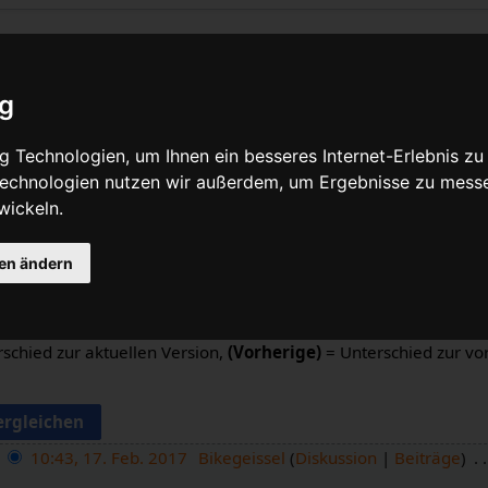
rsionsgeschichte
ig
Quelltext anzeigen
 Technologien, um Ihnen ein besseres Internet-Erlebnis zu
 Technologien nutzen wir außerdem, um Ergebnisse zu mess
n
wickeln.
gen ändern
schieds: Markiere die Radiobuttons der zu vergleichenden Ver
altfläche am unteren Rand.
schied zur aktuellen Version,
(Vorherige)
= Unterschied zur vo
10:43, 17. Feb. 2017
Bikegeissel
Diskussion
Beiträge