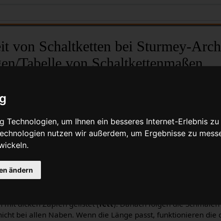
it von Schaltketten bei Sturmey-Arch
en/Tabelle von Schaltkettenmaßen
Quelltext anzeigen
ig
ketten bei Sturmey-Archer Nabenschaltungen
 Technologien, um Ihnen ein besseres Internet-Erlebnis zu
 Technologien nutzen wir außerdem, um Ergebnisse zu mess
 nächsten Millimeter gerundet. Danke an Jan Blaha, Dan Burkh
wickeln.
Sutherland, eBay Verkäufer cyclingcolors_france und David Pr
ezieller Dank geht an Bruce Dance für seine vielen Anregunge
gen ändern
ach Teilenummer und Achslänge sortierbar. Durch klicken auf die
ich die Sortierreihenfolge ändern. Standardsortierung ist nach 
 mit dicken Zapfen gelistet (
fett
). Danach folgen die Schmalen 
nicht bei allen Naben. Wenn die Länge passt, funktionieren die