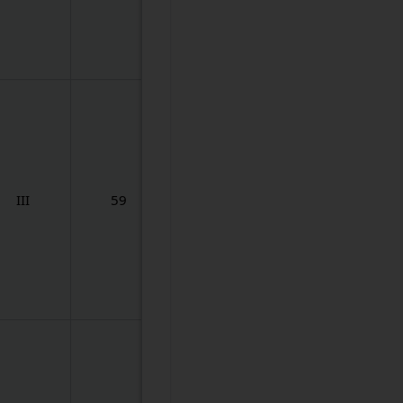
III
59