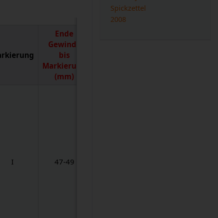
Spickzettel
2008
Ende
Gewinde
rkierung
bis
Markierung
(mm)
I
47-49