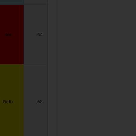
Rot
64
Gelb
68