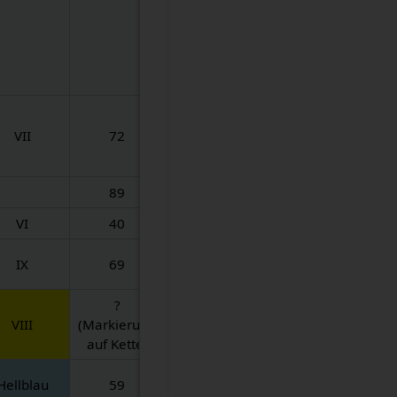
VII
72
89
VI
40
IX
69
?
VIII
(Markierung
auf Kette)
Hellblau
59