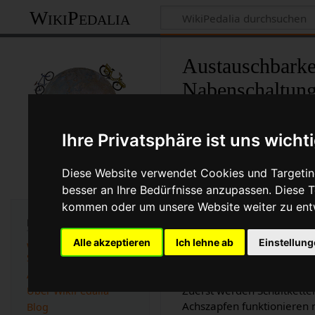
WikiPedalia
Austauschbarke
Nabenschaltung
Seite
Diskussion
Ihre Privatsphäre ist uns wicht
<
Austauschbarkeit von Schalt
Diese Website verwendet Cookies und Targeting
besser an Ihre Bedürfnisse anzupassen. Diese
Zapfenlängen sind auf den
kommen oder um unsere Website weiter zu ent
Elton Pope-Lance, Howard 
Navigation
Archer
für einige Maße. Sp
Alle akzeptieren
Ich lehne ab
Einstellun
WikiPedalia -
Die folgende Tabelle ist n
Startseite
Spaltenüberschrift lässt s
Alle Seiten A-Z
Zuerst werden Schaltketten
Über WikiPedalia
Achszapfen funktionieren 
Blog