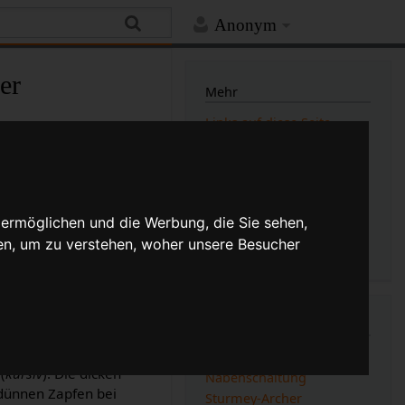
Anonym
er
Mehr
Links auf diese Seite
Änderungen an verlinkten
Seiten
Versionsgeschichte
Druckversion
Permanenter Link
Seiten­­informationen
 ermöglichen und die Werbung, die Sie sehen,
Seitenlogbücher
en, um zu verstehen, woher unsere Besucher
art, Tony Hadland,
osser von
Sturmey-
n und Korrekturen.
 jeweilige
Kategorien
Teilenummern.
Sheldon Brown
(
kursiv
). Die dicken
Nabenschaltung
 dünnen Zapfen bei
Sturmey-Archer