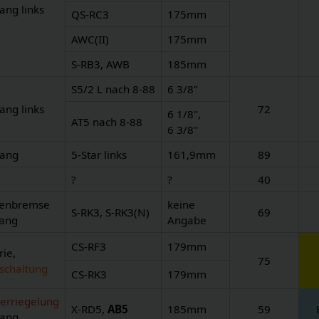
ang links
QS-RC3
175mm
AWC(II)
175mm
S-RB3, AWB
185mm
S5/2 L nach 8-88
6 3/8"
ang links
72
6 1/8",
AT5 nach 8-88
6 3/8"
Gang
5-Star links
161,9mm
89
?
?
40
benbremse
keine
S-RK3, S-RK3(N)
69
Gang
Angabe
CS-RF3
179mm
rie,
75
schaltung
CS-RK3
179mm
erriegelung
X-RD5,
AB5
185mm
59
Gang