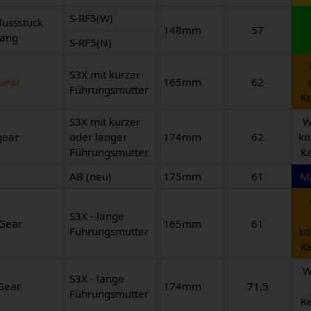
S-RF5(W)
lussstück
148mm
57
Gang
S-RF5(N)
S3X mit kurzer
Gear
165mm
62
Führungsmutter
Ke
S3X mit kurzer
W
gear
oder langer
174mm
62
ko
Führungsmutter
Ke
AB (neu)
175mm
61
M
S3X - lange
Gear
165mm
61
Führungsmutter
ko
Ke
W
S3X - lange
Gear
174mm
71,5
Führungsmutter
Ke