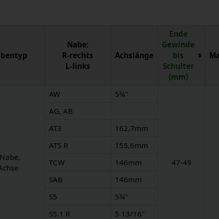
Ende
Nabe:
Gewinde
bentyp
R-rechts
Achslänge
bis
Ma
L-links
Schulter
(mm)
AW
5¾"
AG, AB
AT3
162,7mm
AT5 R
155,6mm
 Nabe,
TCW
146mm
47-49
Achse
SAB
146mm
S5
5¾"
S5.1 R
5 13/16"