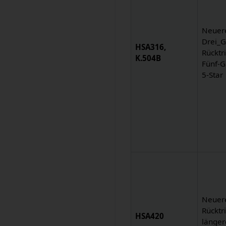
Neuer
Drei_
HSA316,
Rücktr
K.504B
Fünf-G
5-Star
Neuer
Rücktri
HSA420
länger