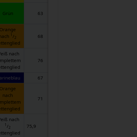
Grün
63
Orange
1
nach
/
68
2
ttenglied
eiß nach
mplettem
76
ttenglied
arineblau
67
Orange
nach
71
mplettem
ttenglied
eiß nach
1
/
75,9
2
ttenglied