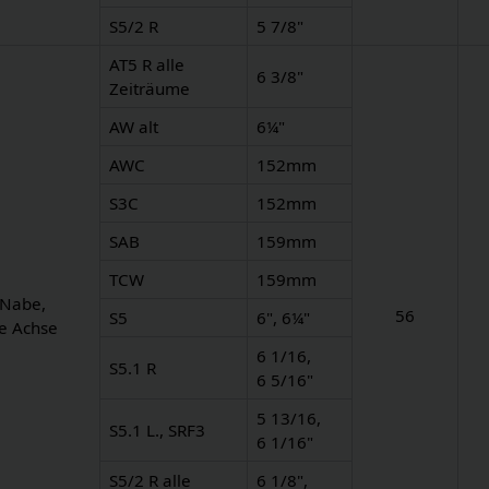
S5/2 R
5 7/8"
AT5 R alle
6 3/8"
Zeiträume
AW alt
6¼"
AWC
152mm
S3C
152mm
SAB
159mm
TCW
159mm
 Nabe,
56
S5
6", 6¼"
e Achse
6 1/16,
S5.1 R
6 5/16"
5 13/16,
S5.1 L., SRF3
6 1/16"
S5/2 R alle
6 1/8",