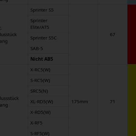
Sprinter S5
Sprinter
Elite/AT5
,
lusstück
67
Sprinter S5C
Gang
SAB-5
Nicht AB5
X-RC5(W)
S-RC5(W)
SRC5(N)
lussstück
XL-RD5(W)
175mm
71
Gang
X-RD5(W)
X-RF5
S-RF5(W)