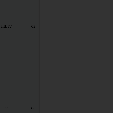
IIII, IV
62
V
66