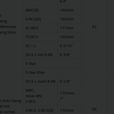
6.4"
AWC(II)
163mm
e
S-RC3(II)
163mm
Gang
ittbremse
62
XL-RD3
177mm
ang links
TS-RC3
163mm
S5.1 L
6 5/16"
S5/2 L vor 8-88
6 3/8"
5-Star
5-Star Elite
S5/2 L nach 8-88
6 1/8"
AWC,
175mm,
neue AW,
7"
e Drei-Gang
S-RF3
tt mit
66
S-RC3, S-RC3(II)
175mm
er Achse.