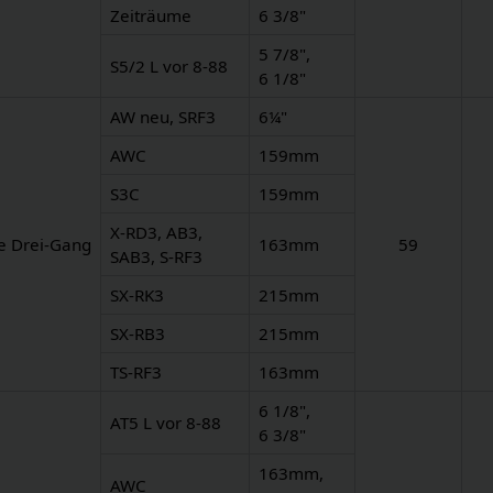
Zeiträume
6 3/8"
5 7/8",
S5/2 L vor 8-88
6 1/8"
AW neu, SRF3
6¼"
AWC
159mm
S3C
159mm
X-RD3, AB3,
e Drei-Gang
163mm
59
SAB3, S-RF3
SX-RK3
215mm
SX-RB3
215mm
TS-RF3
163mm
6 1/8",
AT5 L vor 8-88
6 3/8"
163mm,
AWC