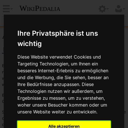
WikiPedalia
Ihre Privatsphäre ist uns
Autobike
wichtig
Diese Website verwendet Cookies und
Targeting Technologien, um Ihnen ein
Ein grob zusammengeschustertes Fahrrad mit einem
besseres Internet-Erlebnis zu ermöglichen
rudimentären automatischen Schaltsystem. Diese Fahrrad
und die Werbung, die Sie sehen, besser an
wird an Leute vermarktet, die glauben, dass sie zu dumm
wären, ein normales Fahrrad zu bedienen.
Ihre Bedürfnisse anzupassen. Diese
Technologien nutzen wir außerdem, um
Es wird ein Standard
schaltwerk
eingesetzt, welches mittels
Ergebnisse zu messen, um zu verstehen,
Gewichten und Federn bedient wird.
woher unsere Besucher kommen oder um
Sobald sich die Geschwindigkeit erhöht, werden die Gewichte
unsere Website weiter zu entwickeln.
durch die Zentrifugalkräfte nach außen gezogen und damit
das Schwlatwerk in einen
höheren Gang
gezogen.
Alle akzeptieren