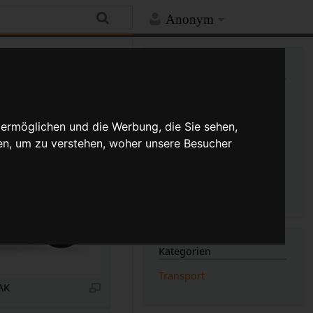
Anonym
Mehr
Links auf diese Seite
Versionsgeschichte
Änderungen an verlinkten
Seiten
 ermöglichen und die Werbung, die Sie sehen,
Druckversion
en, um zu verstehen, woher unsere Besucher
Permanenter Link
Seiten­­informationen
Seitenlogbücher
Kategorien
Transport
AK