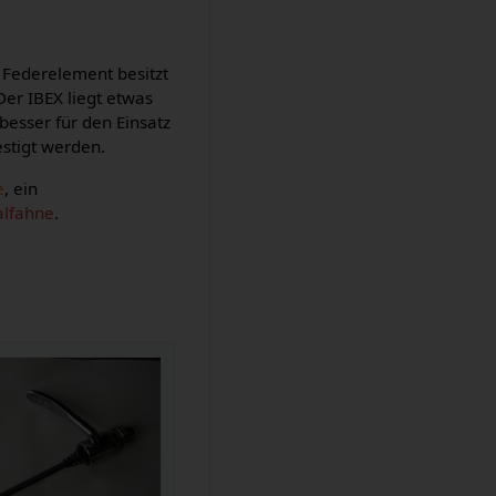
s Federelement besitzt
Der IBEX liegt etwas
besser für den Einsatz
estigt werden.
e
, ein
alfahne
.