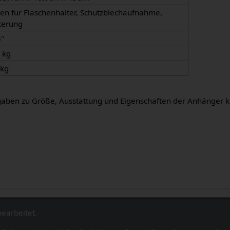
n für Flaschenhalter, Schutzblechaufnahme,
terung
5"
7 kg
 kg
ngaben zu Größe, Ausstattung und Eigenschaften der Anhänger 
earbeitet.