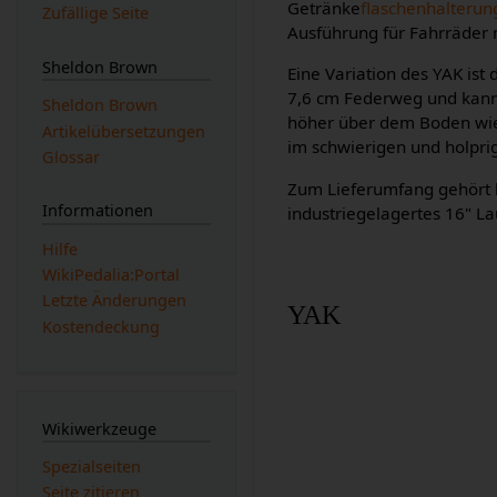
Getränke
flaschenhalteru
Zufällige Seite
Ausführung für Fahrräder m
Sheldon Brown
Eine Variation des YAK ist
7,6 cm Federweg und kann a
Sheldon Brown
höher über dem Boden wie 
Artikelübersetzungen
im schwierigen und holprig
Glossar
Zum Lieferumfang gehört b
Informationen
industriegelagertes 16" L
Hilfe
WikiPedalia:Portal
Letzte Änderungen
YAK
Kostendeckung
Wikiwerkzeuge
Spezialseiten
Seite zitieren