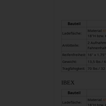
Bauteil
Material
4
Ladefläche:
18"H bzw. 
2 Aufnahme
Anlötteile:
Fahnenhal
Reifenfreiheit:
16" x 1.75"
Gewicht:
13,5 lbs / 
Tragfähigkeit:
70 lbs / 32
IBEX
Bauteil
Material
4
Ladefläche:
18"H bzw. 