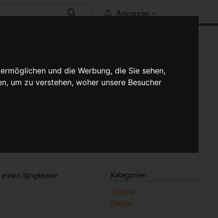
Anonym
Mehr
Links auf diese Seite
Versionsgeschichte
 ermöglichen und die Werbung, die Sie sehen,
Änderungen an verlinkten
en, um zu verstehen, woher unsere Besucher
Seiten
rer der 1950er und
Druckversion
die Straße gemalt
Permanenter Link
Seiten­­informationen
Seitenlogbücher
t beispielsweise einen
s Material zwischen
Kategorien
t einen Striptease
Glossar
Person